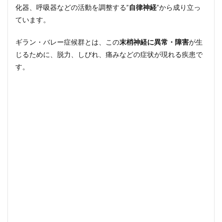
5
ギ
化器、呼吸器などの活動を調整する”
自律神経
”から成り立っ
ランバ
ています。
レー症
候群
（GBS）
ギラン・バレー症候群とは、この
末梢神経に異常・障害
が生
の初期
じるために、脱力、しびれ、痛みなどの症状が現れる疾患で
症状
は？
す。
6
ギ
ランバ
レー症
候群
（GBS）
の入院
期間や
治療方
法は？
治るの
か？
7
まと
め