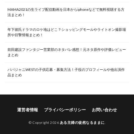
MAMA2021の生ライブ配信動画を日本からiphoneなどで無料視聴する方
法まとめ！
年下彼氏ドラマのロケ地はどこ？ショッピングモールやライトオン撮影場
所や目撃情報まとめ！
前田建設ファンタジー営業部のネタバレ感想！元ネタ原作や評価レビュー
まとめ
パパジャニWESTの子供応募・募集方法！子役のプロフィールや他出演作
品まとめ
運営者情報
プライバシーポリシー
お問い合わせ
© Copyright 2026
ある主婦の徒然なるままに
.