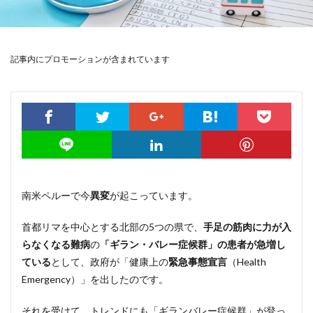
記事内にプロモーションが含まれています
南米ペルーで今
異変
が起こっています。
首都リマを中心とする北部の5つの県で、
手足の筋肉に力が入
らなくなる難病
の
「ギラン・バレー症候群」の患者が急増し
ている
として、政府が「健康上の
緊急事態宣言
（Health
Emergency）」を出したのです。
それを受けて、トレンドにも「ギランバレー症候群」が登っ