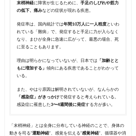
末梢神経
に障害が生じるために、
手足のしびれや筋力
の原因
は何？
の低下、痛み
などの症状が現れる疾患。
3
発症率は、国内統計では
年間10万人に一人程度
といわ
ギラ
ンバ
れている「難病」で、発症すると手足に力が入らなく
レー
なり、まひが全身に急速に広がって、最悪の場合、死
症候
群、
に至ることもあります。
ペル
ーで
理由は明らかになっていないが、日本では
「加齢とと
集団
もに増加する」
傾向にある疾患であることがわかって
発生
いる。
4
ギ
ランバ
また、やはり原因は解明されていないが、なんらかの
レー症
候群
「感染症」がきっかけ
で発症すると考えられている。
（GBS）
感染症に罹患した
3〜4週間後に発症
する方が多い。
はうつ
る（感
染す
る）の
「末梢神経」とは全身に分布している神経のことで、身体の
か？
動きを司る”
運動神経
”、感覚を伝える”
感覚神経
”、循環器や消