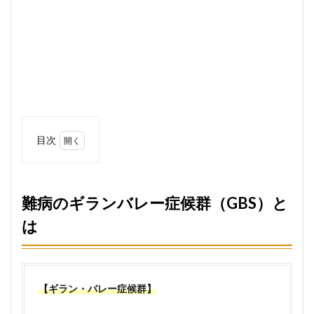
目次
1
難
病のギ
ランバ
レー症
難病のギランバレー症候群（GBS）と
候群
は
（GBS）
とは
2
ギ
ランバ
レー症
【ギラン・バレー症候群】
候群
（GBS）