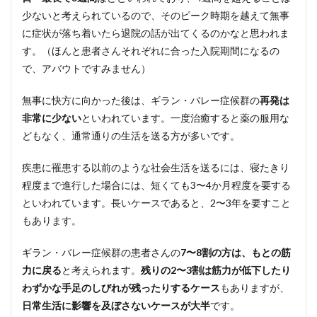
少ないと考えられているので、そのピーク時期を越えて無事
に症状が落ち着いたら退院の話が出てくるのかなと思われま
す。（ほんと患者さんそれぞれに合った入院期間になるの
で、アバウトですみません）
無事に快方に向かった後は、ギラン・バレー症候群の
再発は
非常に少ない
といわれています。一度治癒すると薬の服用な
どもなく、通常通りの生活を送る方が多いです。
疾患に罹患する以前のような社会生活を送るには、寝たきり
程度まで進行した場合には、短くても3〜4か月程度を要する
といわれています。長いケースであると、2〜3年を要すこと
もあります。
ギラン・バレー症候群の患者さんの
7〜8割の方は、もとの筋
力に戻る
と考えられます。
残りの2〜3割は筋力が低下したり
わずかな手足のしびれが残ったりするケース
もありますが、
日常生活に影響を及ぼさないケースが大半
です。