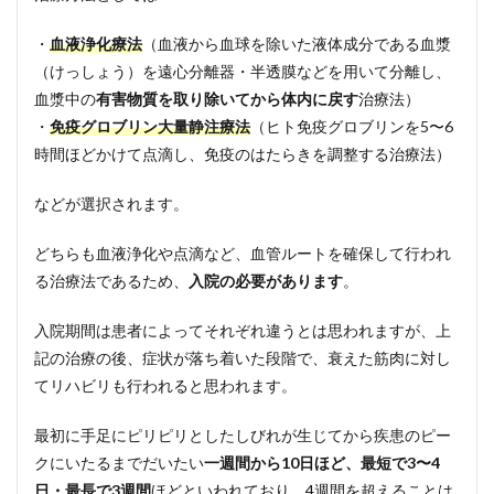
・
血液浄化療法
（血液から血球を除いた液体成分である血漿
（けっしょう）を遠心分離器・半透膜などを用いて分離し、
血漿中の
有害物質を取り除いてから体内に戻す
治療法）
・
免疫グロブリン大量静注療法
（ヒト免疫グロブリンを5〜6
時間ほどかけて点滴し、免疫のはたらきを調整する治療法）
などが選択されます。
どちらも血液浄化や点滴など、血管ルートを確保して行われ
る治療法であるため、
入院の必要があります
。
入院期間は患者によってそれぞれ違うとは思われますが、上
記の治療の後、症状が落ち着いた段階で、衰えた筋肉に対し
てリハビリも行われると思われます。
最初に手足にピリピリとしたしびれが生じてから疾患のピー
クにいたるまでだいたい
一週間から10日ほど、最短で3〜4
日・最長で3週間
ほどといわれており、4週間を超えることは