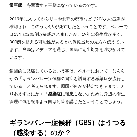
常事態」を宣言
する事態になっているのです。
2019年に入ってからリマや北部の都市などで206人の症例が
確認され、このうち4人が死亡したということです。ペルーで
は18年に205例が確認されましたが、19年は発生数が多く、
300例を超える可能性があるとの保健当局の見方を伝えてい
ます。当局はメディアを通じ、国民に衛生対策を呼びかけて
います。
集団的に発症しているという事は、ペルーにおいて、なんら
かの「ギランバレー症候群の発症を誘発する感染症が流行し
ている」と考えられます。原因が何かが特定できるまで、と
りあえずとにかく
「感染症に罹患しない」
ために身辺の衛生
管理に気を配るよう国は対策を講じたということでしょう。
ギランバレー症候群（GBS）はうつる
（感染する）のか？