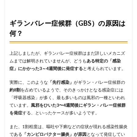
ギランバレー症候群（GBS）の原因は
何？
上記しましたが、ギランバレー症候群はまだ詳しいメカニズ
ムまでは解明されていませんが、どうも
ある特定の「感染
症」にかかった3～4週間後に発症する
と考えられています。
実際に、このような
「先行感染」
がギラン・バレー症候群の
約8割
を占めているようで、そのきっかけとなる感染症には
「呼吸器感染」が多く、最も多いものは風邪の一種といわれ
ています。
風邪をひいた3〜4週間後にギラン・バレー症候群
を発症
する、といったケースが多いようです。
また、1割程度は、嘔吐や下痢などの症状が現れる感染性腸炎
である
「カンピロバクター腸炎」が原因
となって発症してい