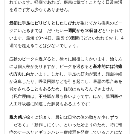
れています。軽症であれば、疾患に気づくことなく日常生活
を過ごす方も少なくありません。
最初に手足にピリピリとしたしびれ
が生じてから疾患のピー
クにいたるまでは、だいたい
一週間から10日ほど
といわれて
います。最短で3〜4日、最長で3週間ほどといわれており、4
週間を超えることは少ないでしょう。
症状のピークを過ぎると、徐々に回復に向かいます。治り方
には個人差がありますが、ピークを過ぎると
基本的には治癒
の方向
に向かいます。しかし、手足の筋肉が衰え、顔面神経
が麻痺したり、呼吸困難などを引き起こし、最悪の場合命を
脅かされることもあるため、軽視はもちろんできません！
（死亡理由は、不整脈が最も多いようです。ほか、腸閉塞や
人工呼吸器に関連した肺炎もあるようです）
脱力感
が徐々に始まり、最初は日常の体の動きが少しずつ
「だるく」「動作しにくい」といった始まりのため、特に軽
症のケースだとギランバレー症候群を発症していることにな