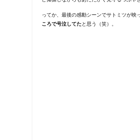
ク。
ってか、最後の感動シーンでサトミツが映
4
ころで号泣してた
と思う（笑）。
ま
と
め