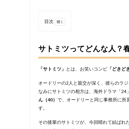
目次
1
サト
ミツ
サトミツってどんな人？
って
どん
な
人？
「サトミツ」
とは、お笑いコンビ
「どきど
春日
とど
オードリーの2人と親交が深く、彼らのラ
んな
関
なみにサトミツの相方は、海外ドラマ「24
係？
ん（40）
で、オードリーと同じ事務所に所
2
す。
「狙
って
その後輩のサトミツが、今回晴れて結ばれ
る