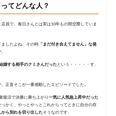
」ってどんな人？
ェ店員で、春日さんとは実は10年もの間交際していま
てましたよね。その時
「まだ付き合えてません」な発
が。
び結婚する相手のクミさんだった
という・・・・・す、
が、正直そこが一番感動したエピソードでした。
1敗者復活で決勝に勝ち上がり
一気に人気急上昇中だった
せっかく、やっとやっとこれからってときに自分の存
んから別れを切り出した
そうなのです。