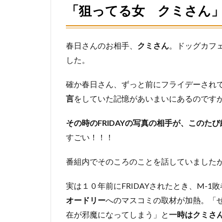
「狙ってる女 クミさん
春日さんのお相手、
クミさん
。ドッグカフ
した。
確か春日さん、ずっと前にフライデーされ
言
をしていた記憶があいまいにあるのです
その時のFRIDAYの写真の相手が、このた
すごい！！！
番組内でそのころのことを話していました
実は１０年前にFRIDAYされたとき、M-
オードリー
へのマスコミの取材が加熱。「
在が邪魔になってしまう」と
一時はクミさ