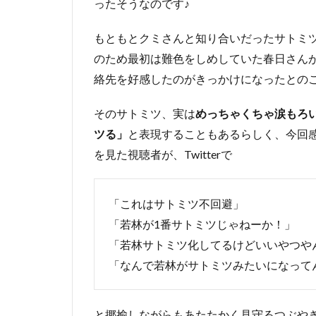
ったそうなのです♪
女
クミ
さ
もともとクミさんと知り合いだったサトミ
ん」
のため最初は難色をしめしていた春日さん
って
絡先を好感したのがきっかけになったとの
どん
な
人？
そのサトミツ、実は
めっちゃくちゃ涙もろ
ツる」
と表現することもあるらしく、今回感
3
サト
を見た視聴者が、Twitterで
ミツ
る若
林。
「これはサトミツ不回避」
号
「若林が1番サトミツじゃねーか！」
泣。
号
「若林サトミツ化してるけどいいやつや
泣。
「なんで若林がサトミツみたいになって
ちょ
っと
ショ
と揶揄しながらもあたたかく見守るつぶや
ッ