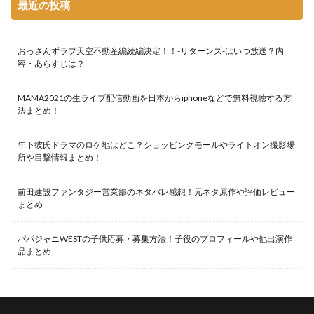
最近の投稿
おっさんずラブ天空不動産編続編決定！！-リターンズ-はいつ放送？内
容・あらすじは？
MAMA2021の生ライブ配信動画を日本からiphoneなどで無料視聴する方
法まとめ！
年下彼氏ドラマのロケ地はどこ？ショッピングモールやライトオン撮影場
所や目撃情報まとめ！
前田建設ファンタジー営業部のネタバレ感想！元ネタ原作や評価レビュー
まとめ
パパジャニWESTの子供応募・募集方法！子役のプロフィールや他出演作
品まとめ