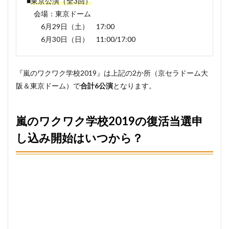
■
東京公演（全3回）
込み
開始
会場：東京ドーム
はい
6月29日（土） 17:00
つか
ら？
6月30日（日） 11:00/17:00
6
まと
『嵐のワクワク学校2019』は上記の2か所（京セラドーム大
め
阪＆東京ドーム）で
合計6公演
となります。
嵐のワクワク学校2019の復活当選申
し込み開始はいつから？