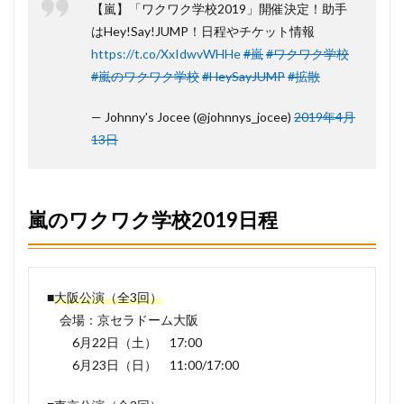
嵐の
【嵐】「ワクワク学校2019」開催決定！助手
ワク
はHey!Say!JUMP！日程やチケット情報
ワク
学校
https://t.co/XxIdwvWHHe
#嵐
#ワクワク学校
2019
#嵐のワクワク学校
#HeySayJUMP
#拡散
の一
般発
売申
— Johnny's Jocee (@johnnys_jocee)
2019年4月
し込
13日
み開
始は
いつ
か
ら？
嵐のワクワク学校2019日程
5
嵐の
ワク
ワク
■
大阪公演（全3回）
学校
会場：京セラドーム大阪
2019
の制
6月22日（土） 17:00
作開
6月23日（日） 11:00/17:00
放席
申し