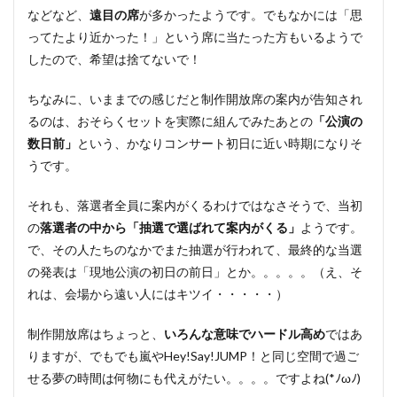
などなど、
遠目の席
が多かったようです。でもなかには「思
ってたより近かった！」という席に当たった方もいるようで
したので、希望は捨てないで！
ちなみに、いままでの感じだと制作開放席の案内が告知され
るのは、おそらくセットを実際に組んでみたあとの
「公演の
数日前」
という、かなりコンサート初日に近い時期になりそ
うです。
それも、落選者全員に案内がくるわけではなさそうで、当初
の
落選者の中から「抽選で選ばれて案内がくる」
ようです。
で、その人たちのなかでまた抽選が行われて、最終的な当選
の発表は「現地公演の初日の前日」とか。。。。。（え、そ
れは、会場から遠い人にはキツイ・・・・・）
制作開放席はちょっと、
いろんな意味でハードル高め
ではあ
りますが、でもでも嵐やHey!Say!JUMP！と同じ空間で過ご
せる夢の時間は何物にも代えがたい。。。。ですよね(*ﾉωﾉ)