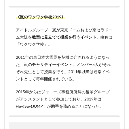
2
嵐の
ワク
ワク
《嵐のワクワク学校2019》
学校
2019
アイドルグループ・嵐が東京ドームおよび京セラドー
日程
ム大阪を
教室に見立てて授業を行うイベント
。略称は
3
「ワクワク学校」。
嵐の
ワク
2011年の東日本大震災を契機に介されるようになっ
ワク
学校
た、嵐の
チャリティーイベント
。メンバー5人がそれ
2019
ぞれ先生として授業を行う。2011年以降は通常イベ
の復
活当
ントとして毎年開催されている。
選申
し込
2015年からはジャニーズ事務所所属の後輩グループ
み開
がアシスタントとして参加しており、2019年は
始は
いつ
Hey!Say!JUMP！が助手を務めることになった。
か
ら？
4