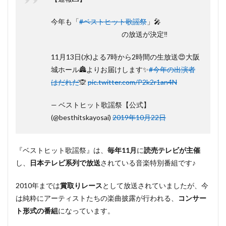
ベス
トヒ
今年も「
#ベストヒット歌謡祭
」🎤
ット
歌謡
の放送が決定‼️
祭
2019
11月13日(水)よる7時から2時間の生放送😍大阪
の放
送
城ホール🏯よりお届けします✨
#今年の出演者
日・
はだれだ
🙊
pic.twitter.com/P2k2r1an4N
時
間・
— ベストヒット歌謡祭【公式】
場所
(@besthitskayosai)
2019年10月22日
3
ベス
トヒ
ット
『ベストヒット歌謡祭』は、
毎年11月
に
読売テレビが主催
歌謡
し、
日本テレビ系列で放送
されている音楽特別番組です♪
祭
2019
2010年までは
賞取りレース
として放送されていましたが、今
観覧
（番
は純粋にアーティストたちの楽曲披露が行われる、
コンサー
協）
ト形式の番組
になっています。
応募
はい