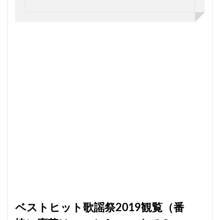
ベス
トヒ
ット
歌謡
祭
2019
観覧
募集
の倍
率と
当選
確率
を上
げる
方法
6
ベス
トヒ
ット
歌謡
祭
2019
ベストヒット歌謡祭2019観覧（番
観覧
募集