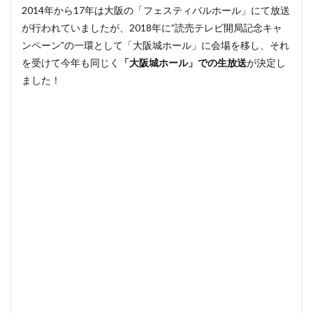
つか
2014年から17年は大阪の「フェスティバルホール」にて放送
らい
が行われていましたが、2018年に”読売テレビ開局記念キャ
つま
ンペーン”の一環として「大阪城ホール」に会場を移し、それ
で？
を受けて今年も同じく
「大阪城ホール」での生放送
が決定し
4
ました！
ベス
トヒ
ット
歌謡
祭
2019
観覧
（番
協）
応募
方法
4.1
ベス
トヒ
ット
歌謡
祭
2019