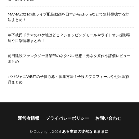
MAMA2021の生ライブ配信動画を日本からiphoneなどで無料視聴する方
法まとめ！
年下彼氏ドラマのロケ地はどこ？ショッピングモールやライトオン撮影場
所や目撃情報まとめ！
前田建設ファンタジー営業部のネタバレ感想！元ネタ原作や評価レビュー
まとめ
パパジャニWESTの子供応募・募集方法！子役のプロフィールや他出演作
品まとめ
運営者情報
プライバシーポリシー
お問い合わせ
© Copyright 2026
ある主婦の徒然なるままに
.