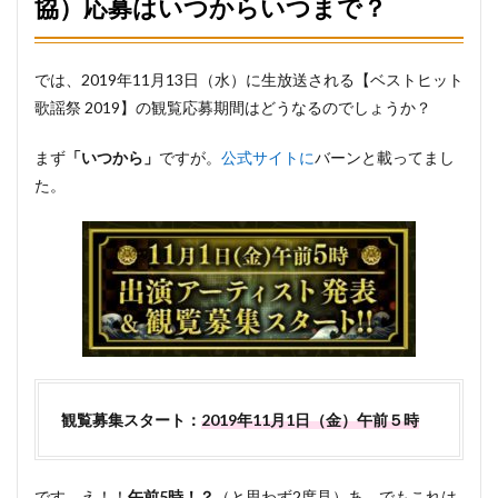
協）応募はいつからいつまで？
の当
落発
表
では、2019年11月13日（水）に生放送される【ベストヒット
7
まと
歌謡祭 2019】の観覧応募期間はどうなるのでしょうか？
め
まず
「いつから」
ですが。
公式サイトに
バーンと載ってまし
た。
観覧募集スタート：
2019年11月1日（金）午前５時
です。え！！
午前5時！？
（と思わず2度見）あ、でもこれは