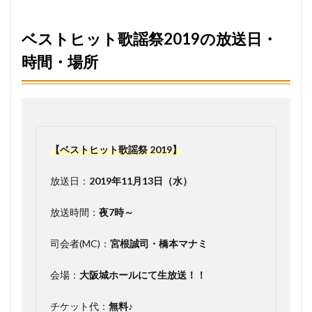
観覧
（番
協）
ベストヒット歌謡祭2019の放送日・
応募
はど
時間・場所
こか
ら？
4.2
ベス
トヒ
ット
【ベストヒット歌謡祭 2019】
歌謡
祭
2019
放送日：
2019年11月13日（水）
観覧
（番
放送時間：
夜7時～
協）
応募
の必
司会者(MC)：
宮根誠司・橋本マナミ
須条
件
会場：
大阪城ホールにて生放送！！
は？
5
チケット代：
無料♪