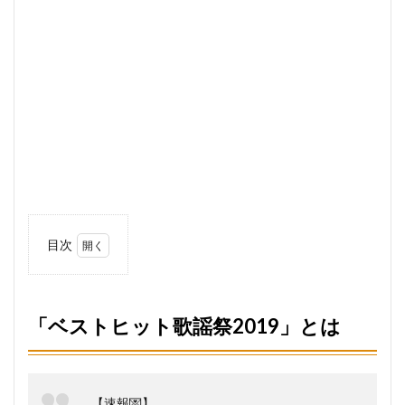
目次
1
「ベス
トヒッ
ト歌謡
「ベストヒット歌謡祭2019」とは
祭
2019」
とは
2
【速報💌】