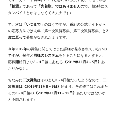
「抽選」
であって
「先着順」ではありません
ので、朝5時にス
タンバイ！とかはしなくて大丈夫です♪
で、次は
「いつまで」
のほうですが。番組の公式サイトから
の応募方法では去年「第一次観覧募集、第二次観覧募集」と
2
度に亘って
募集がなされたようです。
今年2019年の募集に関してはまだ詳細が発表されていないの
ですが、
例年と同様のシステム
をとることになるとすると、
応募開始日より3～4日後にあたる
《2019年11月4～5日》
あ
たりかなと。
ちなみに
二次募集
はそのまた3～4日後だったようなので、
二
次募集は《2019年11月8～9日》
始まり、その終了はこれまた
その3～4日後の
《2019年11月11～12日》
あたりではないか
と予想されます♪