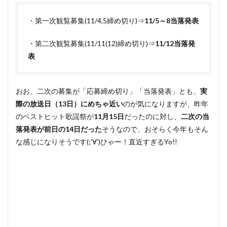
・第一次観覧募集(11/4,5締め切り)⇒
11/5～8当落発表
・第二次観覧募集(11/11(12)締め切り)⇒
11/12当落発
表
おお、二次の募集が「応募締め切り」「当落発表」とも、
実
際の放送日（13日）にめちゃ近い
のが気になりますが、昨年
のベストヒット歌謡祭が
11月15日
だったのに対し、
二次の当
落発表が前日の14日だった
そうなので、おそらく今年もそん
な感じになりそうです(;’∀’)ひゃー！直近すぎるYo!!