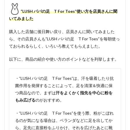
“LUSH パパの足 T For Toes”使い方を店員さんに聞
いてみました
購入した店舗に後日舞い戻り、店員さんに聞いてみました
ら、その店員さんも”LUSH パパの足 T For Toes”を毎朝使っ
ておられるらしく、いろいろ教えてもらえました。
以下に、商品の紹介や使い方のポイントなどを列挙します。
・”LUSH パパの足 T For Toes”は、汗を吸着したり抗
菌作用を発揮することによって、足を清潔＆快適に保
つ商品なので、まずは
汗をよくかく指先を中心に粉を
もみ広げる
のがおすすめ。
・”LUSH パパの足 T For Toes”を使う際、粉がこぼれ
るのが気になる場合は、ベランダなどに足を出してか
ら、足先に直接粉をふりかけ、それを広げたあとに靴