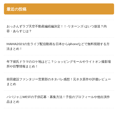
最近の投稿
おっさんずラブ天空不動産編続編決定！！-リターンズ-はいつ放送？内
容・あらすじは？
MAMA2021の生ライブ配信動画を日本からiphoneなどで無料視聴する方
法まとめ！
年下彼氏ドラマのロケ地はどこ？ショッピングモールやライトオン撮影場
所や目撃情報まとめ！
前田建設ファンタジー営業部のネタバレ感想！元ネタ原作や評価レビュー
まとめ
パパジャニWESTの子供応募・募集方法！子役のプロフィールや他出演作
品まとめ