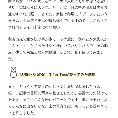
商品名が「パパの足」なので、男の人用のものかな？と思い
きや、実は女性に大人気。たしかに、靴の中の悩みは男女共
通ですよね（照）。とくに、女性は冬場に「ブーツ」という
最強ムレムレアイテムが待ち構えていますので、足さらさら
＆靴内ドライは非常に有り難い。
私も出先で靴を脱ぐ事が多く、その度に「臭いとか大丈夫か
しら・・・」とこっそり冷や汗かいてたりしたので、その悩
みが少しでも減るなら大歓迎！そこで、私も使ってみまし
た。
“LUSH パパの足 T For Toes”使ってみた感想
まず、どうやって使うのかしら？と最初悩みました（苦
笑）。記事の冒頭に写真を載せましたが、容器のふた開けて
振ると、まさにこんな粉がパフッとでます。単に振るだけな
らそんなに出ないかな。上の写真では、ちょっと容器をぎゅ
っと押しました。