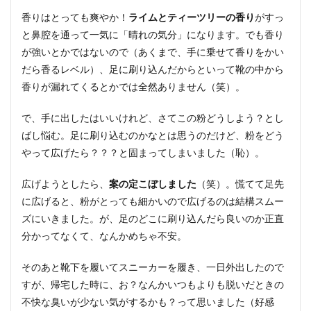
香りはとっても爽やか！
ライムとティーツリーの香り
がすっ
と鼻腔を通って一気に「晴れの気分」になります。でも香り
が強いとかではないので（あくまで、手に乗せて香りをかい
だら香るレベル）、足に刷り込んだからといって靴の中から
香りが漏れてくるとかでは全然ありません（笑）。
で、手に出したはいいけれど、さてこの粉どうしよう？とし
ばし悩む。足に刷り込むのかなとは思うのだけど、粉をどう
やって広げたら？？？と固まってしまいました（恥）。
広げようとしたら、
案の定こぼしました
（笑）。慌てて足先
に広げると、粉がとっても細かいので広げるのは結構スムー
ズにいきました。が、足のどこに刷り込んだら良いのか正直
分かってなくて、なんかめちゃ不安。
そのあと靴下を履いてスニーカーを履き、一日外出したので
すが、帰宅した時に、お？なんかいつもよりも脱いだときの
不快な臭いが少ない気がするかも？って思いました（好感