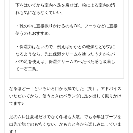
下をはいてから室内へ足を戻せば、粉による室内の汚
れも気にならなくていい。
・靴の中に直接振りかけるのもOK。ブーツなどに直接
使うのもおすすめ。
・保湿力はないので、例えばかかとの乾燥などが気に
なるようなら、先に保湿クリームを塗ったうえからパ
パの足を使えば、保湿クリームのべたべた感も吸着し
て一石二鳥。
なるほどー！といろいろ目から鱗でした（笑）。アドバイス
いただいてから、使うときはベランダに足を出して振りかけ
てます♪
足のムレは夏場だけでなく冬場も大敵。でも今年はブーツを
出先で脱ぐのも怖くない、かも☆と今から楽しみにしていま
す！