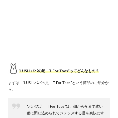
“LUSH パパの足 T For Toes”ってどんなもの？
まずは ”LUSH パパの足 T For Toes”という商品のご紹介か
ら。
“パパの足 T For Toes”は、朝から夜まで狭い
靴に閉じ込められてジメジメする足を爽快にす