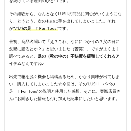
を続けている理由のひとつです。
その経験から、なんとなくLUSHの商品に関心がいくようにな
り、とうとう、次のものに手を出してしまいました。それ
が
“パパの足 T For Toes”
です。
最初、商品名聞いて「え？これ、なににつかうの？父の日に
父親に贈るとか？」と思いました（苦笑）。ですがよくよく
調べてみると、
足の（靴の中の）不快度を緩和してくれるア
イテム
なんですね♪
出先で靴を脱ぐ機会も結構あるため、かなり興味が出てしま
い、購入してしまいました☆今回は、その”LUSH パパの
足 T For Toes”の説明と使用した感想、そこに、実際店員さ
んにお聞きした情報も付け加えた記事にしたいと思います。