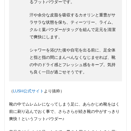
るフットパウダーです。
汗や余分な皮脂を吸収するカオリンと重曹がサ
ラサラな状態を保ち、ティーツリー、ライム、
クルミ葉パウダーがタッグを組んで足元を清潔
で爽快にします。
シャワーを浴びた後や自宅を出る前に、足全体
と指と指の間にまんべんなくなじませれば、靴
の中のドライ感とフレッシュ感をキープ。気持
ち良く一日が過ごせそうです。
（
LUSH公式サイト
より抜粋）
靴の中でムレムレになってしまう足に、あらかじめ靴をはく
前に刷り込んでおく事で、さらさらが続き靴の中がすっきり
爽快！というフットパウダー♪