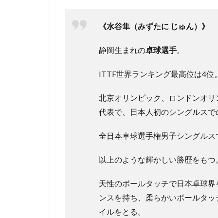
3
レ
ー
《水谷隼（みずたに じゅん）》
シ
ッ
静岡生まれの
卓球選手
。
ク
と
は
ITTF世界ランキング最高位は4位
4
北京オリンピック、ロンドンオリ
レ
代表で、日本人初のシングルスで
ー
シ
ッ
全日本卓球選手権男子シングルス
ク
手
以上のような輝かしい勝歴をもつ
術
の
天性のボールタッチで日本卓球界
後
遺
ンスを持ち、柔らかいボールタッ
症
イルをとる。