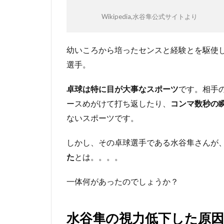
5
サン
Wikipedia,水谷隼公式サイトより
グラ
ス
（メ
幼いころから培ったセンスと経験とを駆使
ガ
選手。
ネ）
着用
で視
卓球は特に目が大事なスポーツ
です。相手
界不
ースめがけて打ち返したり、
コンマ数秒の
良回
ないスポーツです。
復
6
しかし、その卓球選手である水谷隼さんが
ま
た
とは。。。。
と
め
一体何があったのでしょうか？
水谷隼の視力低下した原