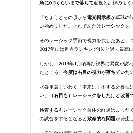
急に0.3くらいまで落ちて
近視と乱視のよう
「ちょうどその頃から
電光掲示板
が卓球の
い始めました。それで左だけ
レーシック
を
そのレーシック手術で視力を戻したあと、
2017年には世界ランキング4位と過去最
しかし、2018年1月頃再び視界に異変が
たところ、
今度は右目の視力が落ちていた
水谷隼選手いわく「本来は手術する必要性
い、
（右目も）レーシックをした
けど
改善
検査するもレーシック自体の経過はまった
の試合をするとなると
致命的な問題
が発生
「卓球台の周囲が暗くて、台にだけ白い光