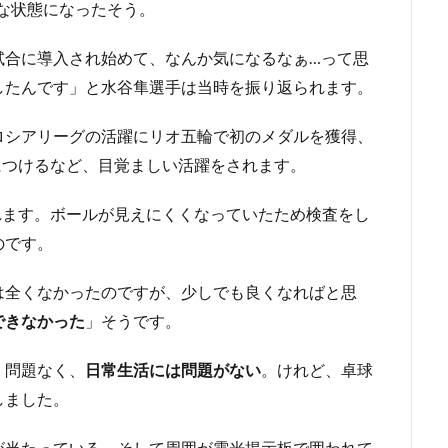
な状態になったそう。
試合に導入され始めて、なんか気になるなぁ…って思
したんです」と水谷隼選手は当時を振り返られます。
ロシアリーグの活躍にリオ五輪で初のメダルを獲得、
高につけるなど、目覚ましい活躍をされます。
訪れます。ボールが見えにくくなっていたため検査をし
のです。
は全くなかったのですが、少しでも良くなればと思
できなかった
」そうです。
く問題なく、
日常生活には問題がない
。けれど、卓球
しました。
が当たっている。そして周囲が電光掲示板で囲われて