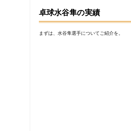
球
卓球水谷隼の実績
水
谷
隼
の
まずは、水谷隼選手についてご紹介を。
実
績
2
水谷
隼の
視力
低下
した
原因
は病
気？
目の
症状
は？