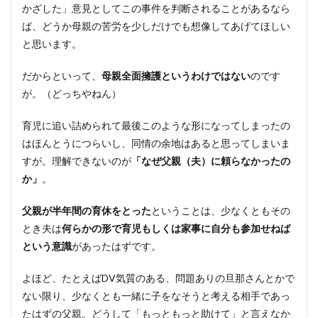
かざした」意見としてこの事件を判断されることがあるなら
ば、どうか母親の苦労を少しだけでも想像してあげてほしい
と思います。
だからといって、
母親全面擁護というわけではない
のです
が。（どっちやねん）
育児に追い詰められて最後このような形になってしまったの
はほんとうにつらいし、同情の余地はあると思ってしまいま
すが。理解できないのが
「なぜ父親（夫）に頼らなかったの
か」
。
父親が半年間の育休をとった
ということは、少なくともその
とき夫は
何らかの形で育児もしくは家事に自分も参加せねば
という意識
があったはずです。
よほど、たとえばDV気質のある、問題ありの旦那さんとかで
ない限り、少なくとも一緒に子をなそうと考える相手であっ
たはずの父親。どうして「もっともっと助けて」と言えなか