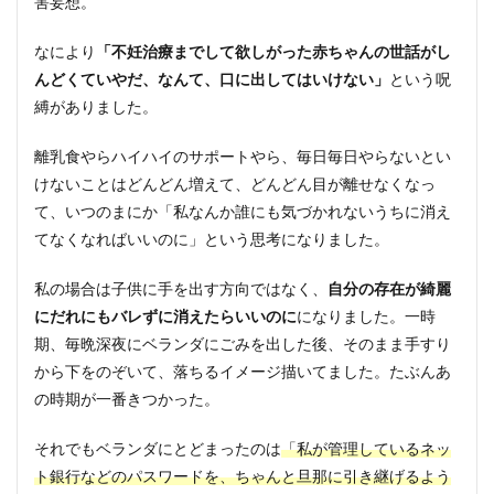
害妄想。
なにより
「不妊治療までして欲しがった赤ちゃんの世話がし
んどくていやだ、なんて、口に出してはいけない」
という呪
縛がありました。
離乳食やらハイハイのサポートやら、毎日毎日やらないとい
けないことはどんどん増えて、どんどん目が離せなくなっ
て、いつのまにか「私なんか誰にも気づかれないうちに消え
てなくなればいいのに」という思考になりました。
私の場合は子供に手を出す方向ではなく、
自分の存在が綺麗
にだれにもバレずに消えたらいいのに
になりました。一時
期、毎晩深夜にベランダにごみを出した後、そのまま手すり
から下をのぞいて、落ちるイメージ描いてました。たぶんあ
の時期が一番きつかった。
それでもベランダにとどまったのは
「私が管理しているネッ
ト銀行などのパスワードを、ちゃんと旦那に引き継げるよう