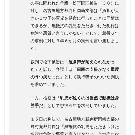
三つ
の罪に問われた母親・松下園理被告（３０）に
子事
対し、名古屋地方裁判所岡崎支部は「負担が大
件育
きい３つ子の育児を懸命に行ったことに同情は
児に
父親
できるが、無抵抗の乳児をたたきつけた犯行は
と両
危険で悪質と言うほかない」として、懲役６年
親の
助け
の求刑に対し３年６か月の実刑を言い渡しまし
はな
た。
かっ
たの
裁判で松下被告は
「泣き声が耐えられなかっ
か？
た」
と話し、弁護士は「周囲の支援がなく
重度
3
のうつ病
だった」として執行猶予のついた判決
裁判
官判
を求めていました。
決に
減
一方、検察は
「乳児が泣くのは当然で動機は身
刑・
執行
勝手だ」
として懲役６年を求刑していました。
猶予
を求
１５日の判決で、名古屋地方裁判所岡崎支部の
める
野村充裁判長は「無抵抗の乳児をたたきつけた
署名
運動
犯行は危険で悪質と言うほかない。うつ病にな