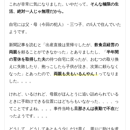
これが非常に気になりました。いやだって。
そんな極限の生
活、絶対一人じゃ無理だから。
自宅には父・母（今回の犯人）・三つ子、の5人で住んでいた
ようです。
新聞記事を読むと「出産直後は里帰りしたが、
飲食店経営の
両親
を頼ることができなかった」とありましたし、「
半年間
の育休を取得した夫
の待つ自宅に戻ったが、おむつの取り換
えに失敗したり、抱っこしたら子供が泣き、次第に頼らなく
なった」とあったので、
両親も夫もいるんやん！
ってなりま
した。。。。
けれど、いるけれど、母親がほんとうに追い詰められている
ときに手助けできる位置にはどちらもいなかった、、、、っ
てことですよね。。。。事件当時も
旦那さんは夜勤で不在
だ
ったようです。。。。
どうして、どうしてあともう少しだけ早く、周りに助けを求