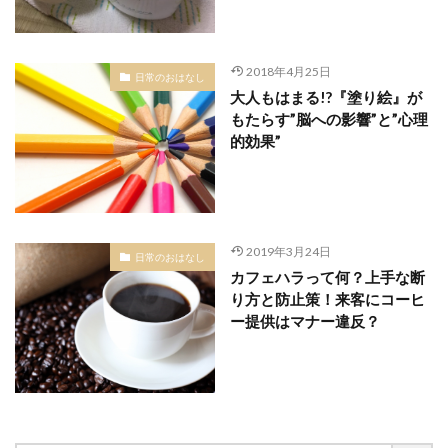
2018年4月25日
日常のおはなし
大人もはまる!?『塗り絵』が
もたらす”脳への影響”と”心理
的効果”
2019年3月24日
日常のおはなし
カフェハラって何？上手な断
り方と防止策！来客にコーヒ
ー提供はマナー違反？