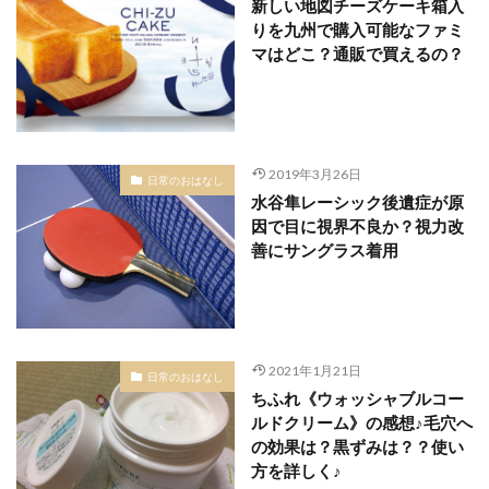
新しい地図チーズケーキ箱入
りを九州で購入可能なファミ
マはどこ？通販で買えるの？
2019年3月26日
日常のおはなし
水谷隼レーシック後遺症が原
因で目に視界不良か？視力改
善にサングラス着用
2021年1月21日
日常のおはなし
ちふれ《ウォッシャブルコー
ルドクリーム》の感想♪毛穴へ
の効果は？黒ずみは？？使い
方を詳しく♪