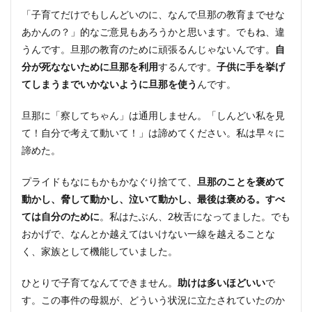
「子育てだけでもしんどいのに、なんで旦那の教育までせな
あかんの？」的なご意見もあろうかと思います。でもね、違
うんです。旦那の教育のために頑張るんじゃないんです。
自
分が死なないために旦那を利用
するんです。
子供に手を挙げ
てしまうまでいかないように旦那を使う
んです。
旦那に「察してちゃん」は通用しません。「しんどい私を見
て！自分で考えて動いて！」は諦めてください。私は早々に
諦めた。
プライドもなにもかもかなぐり捨てて、
旦那のことを褒めて
動かし、脅して動かし、泣いて動かし、最後は褒める。すべ
ては自分のために
。私はたぶん、2枚舌になってました。でも
おかげで、なんとか越えてはいけない一線を越えることな
く、家族として機能していました。
ひとりで子育てなんてできません。
助けは多いほどいい
で
す。この事件の母親が、どういう状況に立たされていたのか