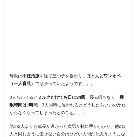
6
まと
め
母親は
不妊治療
を経て
三つ子
を授かり、ほとんど
ワンオペ
（一人育児）
で頑張っていたようです。。。
3人合わせると
ミルクだけでも日に24回
、寝る暇もなく、
睡
眠時間は1時間
。3人同時に泣かれるとどうしたらいいのかわ
からなくなってしまったとのこと。。。
他の2人よりも成長が遅かった次男が特に手がかかり、他の2
人と同じように愛せない自分はひどい人間だと思うようにな