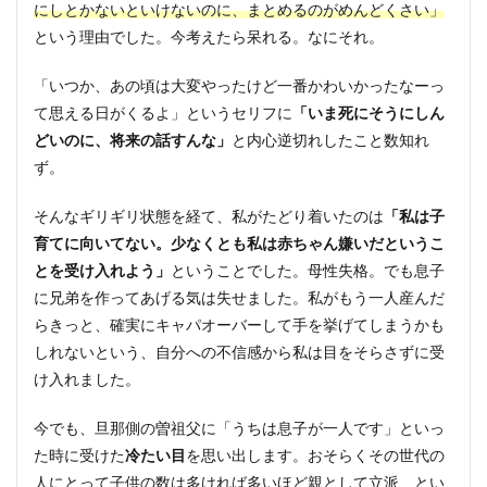
にしとかないといけないのに、まとめるのがめんどくさい」
という理由でした。今考えたら呆れる。なにそれ。
「いつか、あの頃は大変やったけど一番かわいかったなーっ
て思える日がくるよ」というセリフに
「いま死にそうにしん
どいのに、将来の話すんな」
と内心逆切れしたこと数知れ
ず。
そんなギリギリ状態を経て、私がたどり着いたのは
「私は子
育てに向いてない。少なくとも私は赤ちゃん嫌いだというこ
とを受け入れよう」
ということでした。母性失格。でも息子
に兄弟を作ってあげる気は失せました。私がもう一人産んだ
らきっと、確実にキャパオーバーして手を挙げてしまうかも
しれないという、自分への不信感から私は目をそらさずに受
け入れました。
今でも、旦那側の曽祖父に「うちは息子が一人です」といっ
た時に受けた
冷たい目
を思い出します。おそらくその世代の
人にとって子供の数は多ければ多いほど親として立派、とい