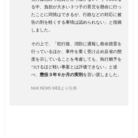
4
る中、負担が大きい３つ子の育児を懸命に行っ
三つ
たことに同情はできるが、行政などの対応に被
子事
告の刑を軽くする事情は認められない」と指摘
件の
母親
しました。
の今
現在
その上で、「犯行後、消防に通報し救命措置を
5
行っているほか、事件を重く受け止め反省の態
三つ
度を示していることを考慮しても、執行猶予を
子事
つけるほど軽い事案とは評価できない」と述
件に
つい
べ、
懲役３年６か月の実刑
を言い渡しました。
て、
私が
NHK NEWS WEBより引用
思う
こ
と。
超個
人的
意
見。
暗い
です