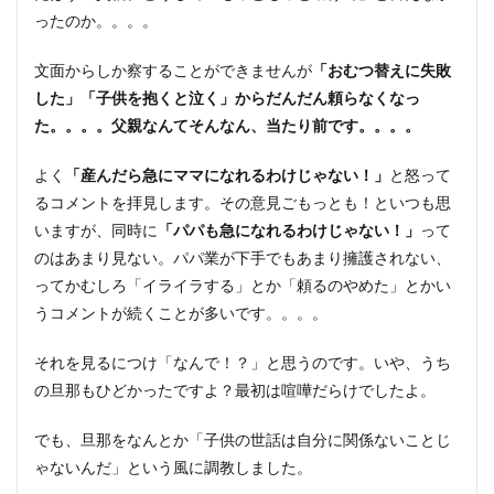
ったのか。。。。
文面からしか察することができませんが
「おむつ替えに失敗
した」「子供を抱くと泣く」からだんだん頼らなくなっ
た。。。。父親なんてそんなん、当たり前です。。。。
よく
「産んだら急にママになれるわけじゃない！」
と怒って
るコメントを拝見します。その意見ごもっとも！といつも思
いますが、同時に
「パパも急になれるわけじゃない！」
って
のはあまり見ない。パパ業が下手でもあまり擁護されない、
ってかむしろ「イライラする」とか「頼るのやめた」とかい
うコメントが続くことが多いです。。。。
それを見るにつけ「なんで！？」と思うのです。いや、うち
の旦那もひどかったですよ？最初は喧嘩だらけでしたよ。
でも、旦那をなんとか「子供の世話は自分に関係ないことじ
ゃないんだ」という風に調教しました。