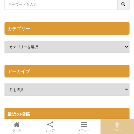
カテゴリー
アーカイブ
最近の投稿
ホーム
シェア
メニュー
TOPへ
おっさんずラブ天空不動産編続編決定！！-リターンズ-はいつ放送？内