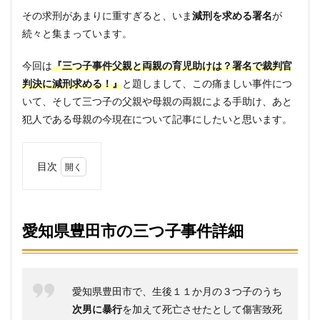
その求刑があまりに重すぎると、いま
減刑を求める署名
が
続々と集まっています。
今回は
『三つ子事件父親と両親の育児助けは？署名で裁判官
判決に減刑求める！』
と題しまして、この痛ましい事件につ
いて、そして三つ子の父親や母親の両親による手助け、あと
犯人である母親の今現在について記事にしたいと思います。
目次
1
愛知
県豊
田市
愛知県豊田市の三つ子事件詳細
の三
つ子
事件
詳細
愛知県豊田市で、生後１１か月の３つ子のうち
2
次男に暴行
を加えて死亡させたとして傷害致死
豊田