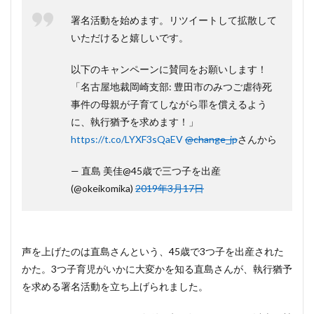
署名活動を始めます。リツイートして拡散して
いただけると嬉しいです。
以下のキャンペーンに賛同をお願いします！
「名古屋地裁岡崎支部: 豊田市のみつご虐待死
事件の母親が子育てしながら罪を償えるよう
に、執行猶予を求めます！」
https://t.co/LYXF3sQaEV
@change_jp
さんから
— 直島 美佳@45歳で三つ子を出産
(@okeikomika)
2019年3月17日
声を上げたのは直島さんという、45歳で3つ子を出産された
かた。3つ子育児がいかに大変かを知る直島さんが、執行猶予
を求める署名活動を立ち上げられました。