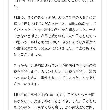
本日3月22日、保釈され、社会に出ることができまし
た。
判決後、多くのみなさまが、みつご育児の大変さに共
感して声をあげてくださったこと、減刑の署名をして
くださったことを弁護士の先生から聞きました。一人
ではないと感じ、次男と残された二人の子どもたちへ
の思いや、孤独と絶望に押しつぶされそうな拘置所で
の生活の大きな心の支えになりました。本当にありが
とうございました。
これから、判決前に通っていた心療内科でうつ病の治
療を再開します。カウンセリング治療も再開し、次男
への思いを含め、事件を起こしてしまったことを振り
返っていきます。
判決直前に事件以来約1年ぶりに、子どもたちとの面
会がかない、抱きしめることができました。子どもた
ちとの絆を一日も早く取り戻し、次の判決までの間、