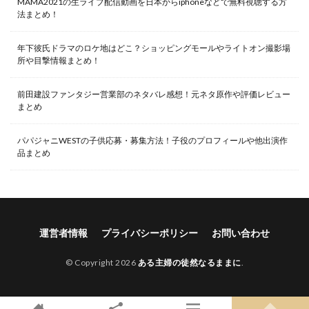
MAMA2021の生ライブ配信動画を日本からiphoneなどで無料視聴する方
法まとめ！
年下彼氏ドラマのロケ地はどこ？ショッピングモールやライトオン撮影場
所や目撃情報まとめ！
前田建設ファンタジー営業部のネタバレ感想！元ネタ原作や評価レビュー
まとめ
パパジャニWESTの子供応募・募集方法！子役のプロフィールや他出演作
品まとめ
運営者情報
プライバシーポリシー
お問い合わせ
© Copyright 2026
ある主婦の徒然なるままに
.