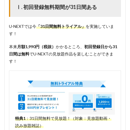
映画
Ⅰ. 初回登録無料期間が31日間ある
『L・
DK ひ
とつ屋
根の
U-NEXTでは今
「31日間無料トライアル」
を実施していま
下、
す！
「ス
キ」が
ふた
本来
月額1,990円（税抜）
かかるところ、
初回登録日から31
つ。』
日間は無料
でU-NEXTの見放題作品を楽しむことができま
のあら
すじ
す！
3
映画
『L・
DK ひ
とつ屋
根の
下、
「ス
キ」が
ふた
特典1
：31日間無料で見放題！（対象：見放題動画・
つ。』
読み放題雑誌）
のキャ