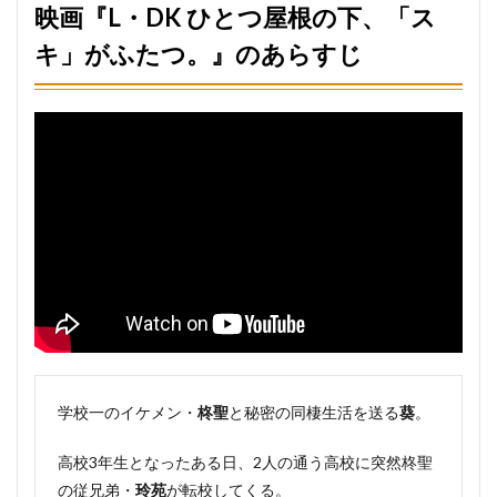
映画『L・DK ひとつ屋根の下、「ス
キ」がふたつ。』のあらすじ
学校一のイケメン・
柊聖
と秘密の同棲生活を送る
葵
。
高校3年生となったある日、2人の通う高校に突然柊聖
の従兄弟・
玲苑
が転校してくる。