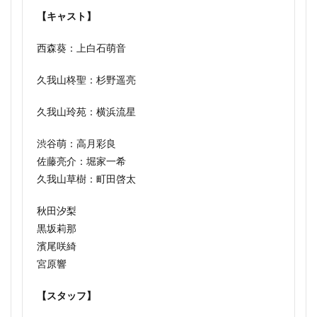
【キャスト】
西森葵：上白石萌音
久我山柊聖：杉野遥亮
久我山玲苑：横浜流星
渋谷萌：高月彩良
佐藤亮介：堀家一希
久我山草樹：町田啓太
秋田汐梨
黒坂莉那
濱尾咲綺
宮原響
【スタッフ】