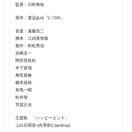
監督：川村泰祐
原作：渡辺あゆ『L♡DK』
音楽：遠藤浩二
脚本：江頭美智留
製作：村松秀信
吉崎圭一
間宮登良松
木下直哉
角田真敏
楮本昌裕
有馬一昭
松井智
芳賀正光
主題歌 「ハッピーエンド」
上白石萌音×内澤崇仁(androp)