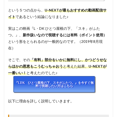
1.4
Ⅳ. 解
という５つの点から、
U-NEXTが最もおすすめの動画配信サ
約も
イト
であるという結論になりました♪
わり
と簡
単
実はこの映画『L・DK ひとつ屋根の下、「スキ」がふた
1.5
つ。』、
新作扱いなので視聴するには有料（ポイント使用）
Ⅴ. も
という形をとられるのが一般的なのです。（2019年8月現
らえ
在）
るポ
イン
ト使
そこで、その
「有料」部分をいかに無料にし、かつどうせな
っ
らほかの恩恵もこうむっちゃおう
と考えた結果、
U-NEXTが
て、
一番いい！
見放
と考えたのでした♪
題以
外の
『LDK ひとつ屋根の下、スキがふたつ。』を今すぐ無
料で視聴したい方はこちら
作品
もお
得に
以下に理由を詳しく説明していきます。
楽し
める
2