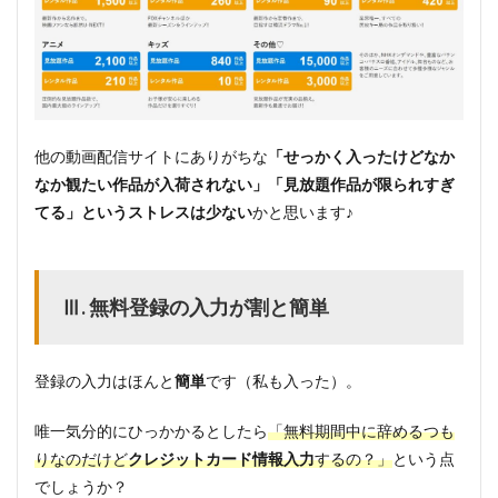
他の動画配信サイトにありがちな
「せっかく入ったけどなか
なか観たい作品が入荷されない」「見放題作品が限られすぎ
てる」というストレスは少ない
かと思います♪
Ⅲ. 無料登録の入力が割と簡単
登録の入力はほんと
簡単
です（私も入った）。
唯一気分的にひっかかるとしたら
「無料期間中に辞めるつも
りなのだけど
クレジットカード情報入力
するの？」
という点
でしょうか？