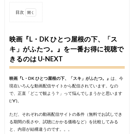
目次
1
映画
『L・
DK ひ
映画『L・DK ひとつ屋根の下、「ス
とつ屋
キ」がふたつ。』を一番お得に視聴で
根の
下、
きるのは U-NEXT
「ス
キ」が
ふた
つ。』
映画『L・DK ひとつ屋根の下、「スキ」がふたつ。』
は、今
を一番
お得に
現在いろんな動画配信サイトから配信されています。なの
視聴で
で、正直「どこで観よう？」って悩んでしまうかと思います
きるの
(;’∀’)。
は U-
NEXT
ただ、それぞれの動画配信サイトの条件（無料でお試しでき
1.1
る期間の長さや、試聴にかかる価格など）を比較してみる
Ⅰ. 初
回登
と、内容が結構違うのです。。。
録無