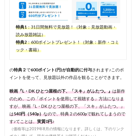
特典1
：31日間無料で見放題！（対象：見放題動画・
読み放題雑誌）
特典2
：600ポイントプレゼント！（対象：新作・コミ
ック・書籍）
の
特典２
で
600ポイント(円)が自動的に付与
されます♪このポ
イントを使って、見放題以外の作品を観ることができます。
映画『L・DK ひとつ屋根の下、「スキ」がふたつ。』
は新作
のため、この「ポイントを使用して視聴する」方法になりま
すが、映画『L・DK ひとつ屋根の下、「スキ」がふたつ。』
は
540円（540p）
なので、特典２の600pで観れてしまうので
す♪てことは、
実質0円♪
（価格等は2019年8月の情報になります。詳しくは、下のリンク
ボタン押して、現在の価格等をご確認ください♪）