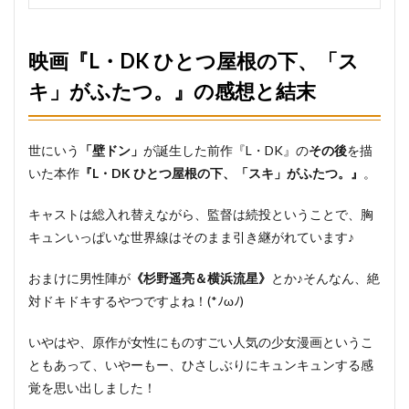
映画『L・DK ひとつ屋根の下、「ス
キ」がふたつ。』の感想と結末
世にいう
「壁ドン」
が誕生した前作『L・DK』の
その後
を描
いた本作
『L・DK ひとつ屋根の下、「スキ」がふたつ。』
。
キャストは総入れ替えながら、監督は続投ということで、胸
キュンいっぱいな世界線はそのまま引き継がれています♪
おまけに男性陣が
《杉野遥亮＆横浜流星》
とか♪そんなん、絶
対ドキドキするやつですよね！(*ﾉωﾉ)
いやはや、原作が女性にものすごい人気の少女漫画というこ
ともあって、いやーもー、ひさしぶりにキュンキュンする感
覚を思い出しました！