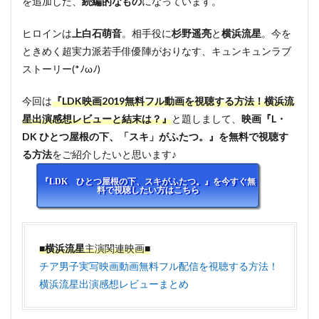
を追加した、
続編的なもの
になっています。
ヒロインは
上白石萌音
。相手役に
杉野遥亮
と
横浜流星
。今を
ときめく超実力派若手俳優陣がおりなす、キュンキュンラブ
ストーリー(*ﾉωﾉ)
今回は
『LDK映画2019無料フル動画を視聴する方法！横浜流
星出演感想レビューと結末は？』
と題しまして、
映画『L・
DK ひとつ屋根の下、「スキ」がふたつ。』を無料で視聴す
る方法
をご紹介したいと思います♪
『LDK ひとつ屋根の下、スキがふたつ。』を今すぐ無
料で視聴したい方はこちら
■
横浜流星
主演関連映画■
チア男子実写映画動画無料フル配信を視聴する方法！
横浜流星出演感想レビューまとめ