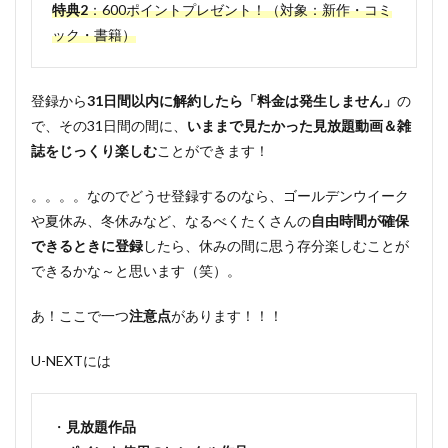
スト・
特典2
：600ポイントプレゼント！（対象：新作・コミ
スタッ
ック・書籍）
フ
4
映画
登録から
31日間以内に解約したら「料金は発生しません」
の
『L・
で、その31日間の間に、
いままで見たかった見放題動画＆雑
DK ひ
とつ屋
誌をじっくり楽しむ
ことができます！
根の
下、
。。。。なのでどうせ登録するのなら、ゴールデンウイーク
「ス
や夏休み、冬休みなど、なるべくたくさんの
自由時間が確保
キ」が
ふた
できるときに登録
したら、休みの間に思う存分楽しむことが
つ。』
できるかな～と思います（笑）。
の感想
と結末
あ！ここで一つ
注意点
があります！！！
5
まと
U-NEXTには
め
・
見放題作品