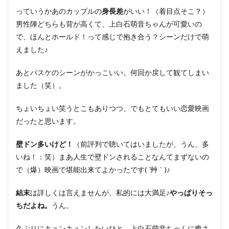
っていうかあのカップルの
身長差
がいい！（着目点そこ？）
男性陣どちらも背が高くて、上白石萌音ちゃんが可愛いの
で、ほんとホールド！って感じで抱き合う？シーンだけで萌
えました♪
あとバスケのシーンがかっこいい。何回か戻して観てしまい
ました（笑）。
ちょいちょい笑うとこもありつつ、でもとてもいい恋愛映画
だったと思います。
壁ドン多いけど！
（前評判で聴いてはいましたが、うん、多
いね！：笑）まあ人生で壁ドンされることなんてまずないの
で（爆）映画で堪能出来てよかったです( ´艸｀)♪
結末
は詳しくは言えませんが、私的には大満足♪
やっぱりそっ
ちだよね。
うん。
久ぶりにキュンキュンしたいひと、上白石萌音ちゃんに癒さ