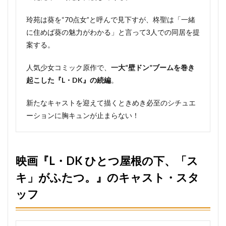
玲苑は葵を“70点女”と呼んで見下すが、柊聖は「一緒
に住めば葵の魅力がわかる」と言って3人での同居を提
案する。
人気少女コミック原作で、
一大“壁ドン”ブームを巻き
起こした『L・DK』の続編
。
新たなキャストを迎えて描くときめき必至のシチュエ
ーションに胸キュンが止まらない！
映画『L・DK ひとつ屋根の下、「ス
キ」がふたつ。』のキャスト・スタ
ッフ