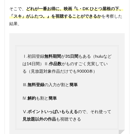
料期
そこで、
どれが一番お得に、映画『L・DK ひとつ屋根の下、
間が
31日
「スキ」がふたつ。』を視聴することができるか
を考察した
間あ
結果、
る
1.2
Ⅱ. 作
品数
は見
Ⅰ.初回登録
無料期間
が
31日間
もある（huluなど
放題
だけ
は14日間）Ⅱ.
作品数
がものすごく充実してい
でも
る（見放題対象作品だけでも90000本）
90000
本
Ⅲ.
無料登録
の入力が割と
簡単
1.3
Ⅲ. 無
Ⅳ.
解約
も割と
簡単
料登
録の
入力
Ⅴ.
ポイントいっぱいもらえる
ので、それ使って
が割
見放題以外の作品
も視聴できる
と簡
単