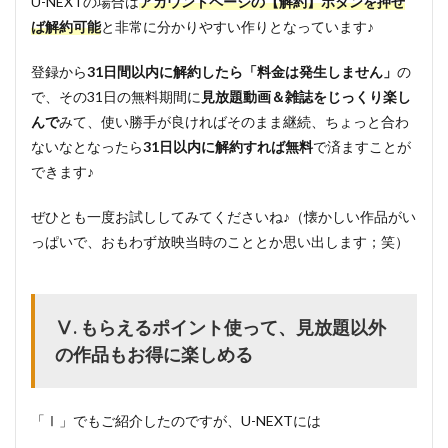
U-NEXTの場合は
アカウントページの【解約】ボタンを押せ
ば解約可能
と非常に分かりやすい作りとなっています♪
登録から
31日間以内に解約したら「料金は発生しません」
の
で、その31日の無料期間に
見放題動画＆雑誌をじっくり楽し
んで
みて、使い勝手が良ければそのまま継続、ちょっと合わ
ないなとなったら
31日以内に解約すれば無料
で済ますことが
できます♪
ぜひとも一度お試ししてみてくださいね♪（懐かしい作品がい
っぱいで、おもわず放映当時のこととか思い出します；笑）
Ⅴ. もらえるポイント使って、見放題以外
の作品もお得に楽しめる
「Ⅰ」でもご紹介したのですが、U-NEXTには