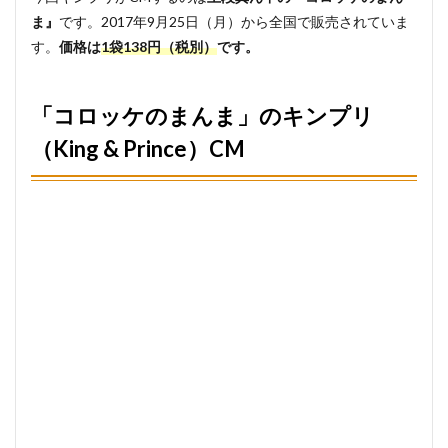
ファ
ミ
ま』
です。2017年9月25日（月）から全国で販売されていま
マ、
す。
価格は
1袋138円（税別）
です。
ロー
ソン
な
ど）
「コロッケのまんま」のキンプリ
5
（King & Prince）CM
まと
め