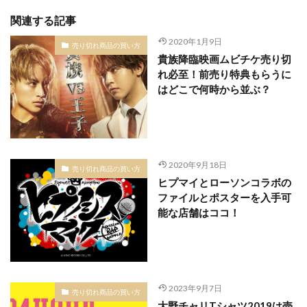
関連する記事
2020年1月9日
売り切れ商品の買い方
貴族降臨映画ムビチケ売り切
れ必至！前売り特典もらうに
はどこで何時から並ぶ？
2020年9月18日
売り切れ商品の買い方
ヒプマイとローソンコラボの
ファイルとポスターを入手可
能な店舗はココ！
2023年9月7日
売り切れ商品の買い方
大野チャリTシャツ2019は売