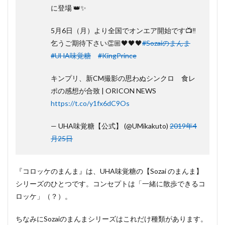
2
に登場 👑✨
「コロ
ッケの
5月6日（月）より全国でオンエア開始です📺‼️
まん
ま」の
乞うご期待下さい👏🏼🖤🖤🖤
#Sozaiのまんま
キンプ
#UHA味覚糖
#KingPrince
リ
（King &
Prince）
キンプリ、新CM撮影の思わぬシンクロ 食レ
CM
ポの感想が合致 | ORICON NEWS
3
「コ
https://t.co/y1fx6dC9Os
ロッケの
まんま」
— UHA味覚糖【公式】 (@UMikakuto)
2019年4
の通販販
月25日
売店（楽
天、ヤフ
ショ、
Amazon）
『コロッケのまんま』は、UHA味覚糖の【Sozai のまんま】
3.1
シリーズのひとつです。コンセプトは「一緒に散歩できるコ
楽天
ロッケ」（？）。
3.2
ちなみにSozaiのまんまシリーズはこれだけ種類があります。
ヤフ