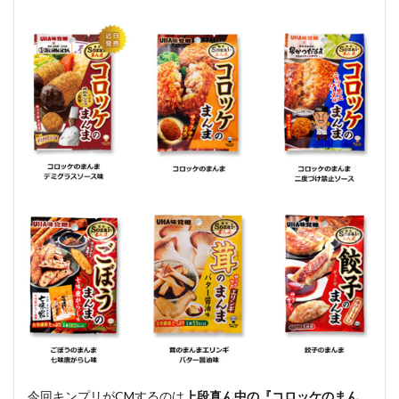
ショ
3.3
ヨド
バシ
3.4
Amazon
4
「コ
ロッ
ケの
まん
ま」
のス
ーパ
ー・
コン
ビニ
販売
店
（セ
ブ
ン、
今回キンプリがCMするのは
上段真ん中の『コロッケのまん