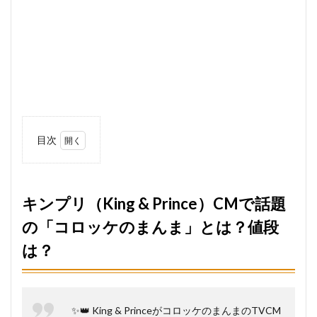
目次
1
キ
ンプリ
（King &
Prince）
キンプリ（King & Prince）CMで話題
CMで話
の「コロッケのまんま」とは？値段
題の
「コロ
は？
ッケの
まん
ま」と
は？値
段は？
✨👑 King & PrinceがコロッケのまんまのTVCM