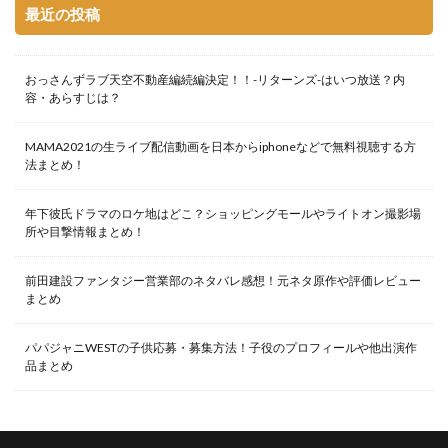
最近の投稿
おっさんずラブ天空不動産編続編決定！！-リターンズ-はいつ放送？内
容・あらすじは？
MAMA2021の生ライブ配信動画を日本からiphoneなどで無料視聴する方
法まとめ！
年下彼氏ドラマのロケ地はどこ？ショッピングモールやライトオン撮影場
所や目撃情報まとめ！
前田建設ファンタジー営業部のネタバレ感想！元ネタ原作や評価レビュー
まとめ
パパジャニWESTの子供応募・募集方法！子役のプロフィールや他出演作
品まとめ