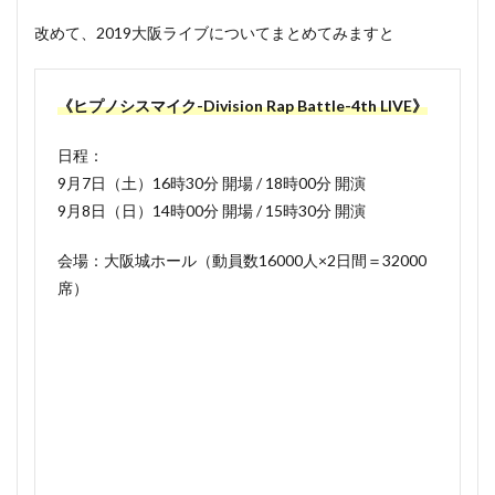
改めて、2019大阪ライブについてまとめてみますと
《ヒプノシスマイク-Division Rap Battle-4th LIVE》
日程：
9月7日（土）16時30分 開場 / 18時00分 開演
9月8日（日）14時00分 開場 / 15時30分 開演
会場：大阪城ホール（動員数16000人×2日間＝32000
席）