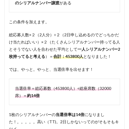
のシリアルナンバー譲渡
がある
この条件を加えます。
総応募人数×２（2人分）÷２（2日申し込めるのでどっちかだ
け当たればいい）×２（たくさんシリアルナンバー持ってる人
とそうでない人を合わせた平均として
一人シリアルナンバー2
枚持ってると考える
）＝
合計：453800人
となりました！
では、やっと。やっと、当選倍率を出せます！
当選倍率＝総応募数（453800人）÷総座席数（32000
席）＝
約14倍
1枚のシリアルナンバーの
当選倍率は14倍
になりまし
た！。。。。。高い（TT)。2日しかないってのがそもそもキ
ツイ。