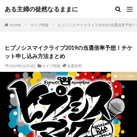
ある主婦の徒然なるままに
HOME
ライブ情報
ヒプノシスマイクライブ2019の当選倍率予想
ヒプノシスマイクライブ2019の当選倍率予想！チケ
ット申し込み方法まとめ
2019年12月4日
ライブ情報
当選倍率
ライブ情報