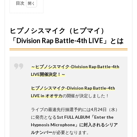
目次
1
ヒプ
ノシスマ
イク（ヒ
プマイ）
ヒプノシスマイク（ヒプマイ）
「Division
「Division Rap Battle-4th LIVE」とは
Rap
Battle-4th
LIVE」と
は
2
～ヒプノシスマイク-Division Rap Battle-4th
ヒプ
LIVE開催決定！～
ノシ
スマ
イク
ヒプノシスマイク-Division Rap Battle-4th
（ヒ
LIVE in オオサカ
の開催が決定しました！
プマ
イ）
ライブの最速先行抽選予約には4月24日（水）
2019
大阪
に発売となる
1st FULL ALBUM「Enter the
ライ
Hypnosis Microphone」に封入されるシリア
ブの
日
ルナンバー
が必要となります。