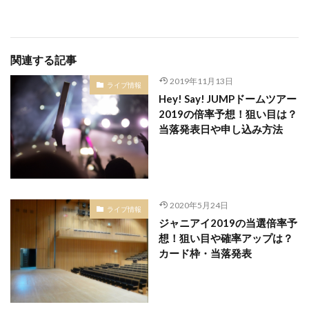
関連する記事
2019年11月13日
ライブ情報
Hey! Say! JUMPドームツアー
2019の倍率予想！狙い目は？
当落発表日や申し込み方法
2020年5月24日
ライブ情報
ジャニアイ2019の当選倍率予
想！狙い目や確率アップは？
カード枠・当落発表