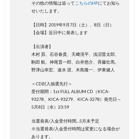
程・
その他の情報は追って
こちらのHP
にてお知ら
時間
せいたします。
と会
場収
容人
【日時】2019年9月7日（土）、8日（日）
数
【会場】近日中に発表します
3
ヒプ
【出演者】
ノシ
木村 昴、石谷春貴、天﨑滉平、浅沼晋太郎、
スマ
イク
駒田 航、神尾晋一郎、白井悠介、斉藤壮馬、
（ヒ
野津山幸宏、速水 奨、木島隆一、伊東健人
プマ
イ）
2019
＜CD封入抽選先行＞
大阪
受付期間：1st FULL ALBUM CD（KICA-
ライ
93278、KICA-93279、KICA-3278）発売日～
ブの
当選
5月8日（水）23:59
倍率
予想
当選発表/入金受付時間…5月末予定
4
※当選発表/入金受付時間は変更になる場合が
ヒプ
あります。
ノシ