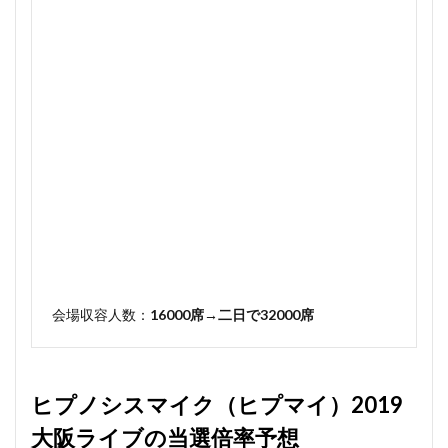
会場収容人数：
16000席→二日で32000席
ヒプノシスマイク（ヒプマイ）2019
大阪ライブの当選倍率予想