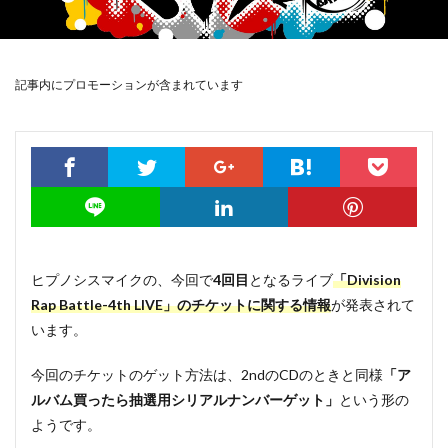
記事内にプロモーションが含まれています
ヒプノシスマイクの、今回で
4回目
となるライブ
「Division
Rap Battle-4th LIVE」のチケットに関する情報
が発表されて
います。
今回のチケットのゲット方法は、2ndのCDのときと同様
「ア
ルバム買ったら抽選用シリアルナンバーゲット」
という形の
ようです。