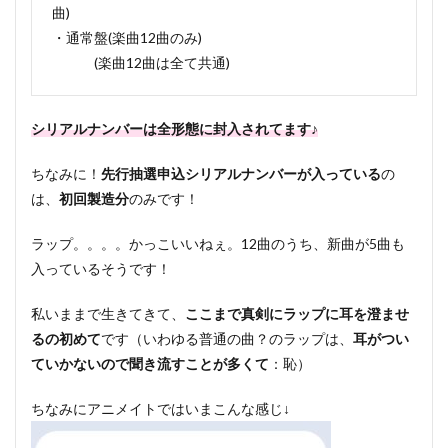
曲)
・通常盤(楽曲12曲のみ)
(楽曲12曲は全て共通)
シリアルナンバーは全形態に封入されてます♪
ちなみに！
先行抽選申込シリアルナンバーが入っている
の
は、
初回製造分
のみです！
ラップ。。。。かっこいいねぇ。12曲のうち、新曲が5曲も
入っているそうです！
私いままで生きてきて、
ここまで真剣にラップに耳を澄ませ
るの初めて
です（いわゆる普通の曲？のラップは、
耳がつい
ていかないので聞き流すことが多くて
：恥）
ちなみにアニメイトではいまこんな感じ↓