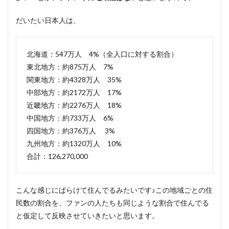
だいたい日本人は、
北海道：547万人 4%（全人口に対する割合）
東北地方：約875万人 7%
関東地方：約4328万人 35%
中部地方：約2172万人 17%
近畿地方：約2276万人 18%
中国地方：約733万人 6%
四国地方：約376万人 3%
九州地方：約1320万人 10%
合計：126,270,000
こんな感じにばらけて住んでるみたいです♪この地域ごとの住
民数の割合を、ファンの人たちも同じような割合で住んでる
と仮定して反映させていきたいと思います。