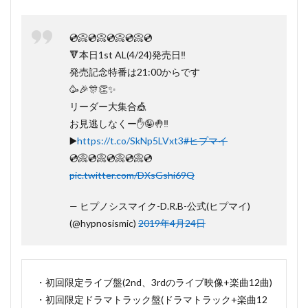
💿📀💿📀💿📀💿📀💿
🔻本日1st AL(4/24)発売日‼️
発売記念特番は21:00からです
🥳🎉🎊👏✨
リーダー大集合🎪
お見逃しなくー✋🤪🤚‼️
▶️
https://t.co/SkNp5LVxt3
#ヒプマイ
💿📀💿📀💿📀💿📀💿
pic.twitter.com/DXsGshi69Q
— ヒプノシスマイク-D.R.B-公式(ヒプマイ)
(@hypnosismic)
2019年4月24日
・初回限定ライブ盤(2nd、3rdのライブ映像+楽曲12曲)
・初回限定ドラマトラック盤(ドラマトラック+楽曲12