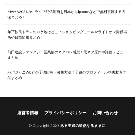
MAMA2021の生ライブ配信動画を日本からiphoneなどで無料視聴する方
法まとめ！
年下彼氏ドラマのロケ地はどこ？ショッピングモールやライトオン撮影場
所や目撃情報まとめ！
前田建設ファンタジー営業部のネタバレ感想！元ネタ原作や評価レビュー
まとめ
パパジャニWESTの子供応募・募集方法！子役のプロフィールや他出演作
品まとめ
運営者情報
プライバシーポリシー
お問い合わせ
© Copyright 2026
ある主婦の徒然なるままに
.