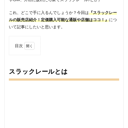
これ、どこで手に入るんでしょうか？今回は
『スラックレー
ルの販売店紹介！定価購入可能な通販や店舗はココ！』
につ
いて記事にしたいと思います。
目次
1
スラ
ック
レー
スラックレールとは
ルと
は
2
スラ
ック
レー
ルの
使い
方と
効果