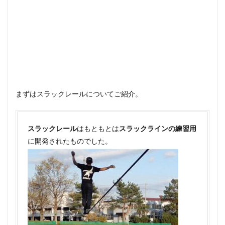
3
スラ
ックレー
ルの通販
販売店
（ヤフシ
ョ、楽
天、
Amazon、
ヨドバ
シ）
まずはスラックレールについてご紹介。
3.1
ジリ
スラックレール
リタ
はもともとは
スラックラインの練習用
公式
に開発されたものでした。
オン
ライ
ンシ
ョッ
プ
3.2
ヤフ
ショ