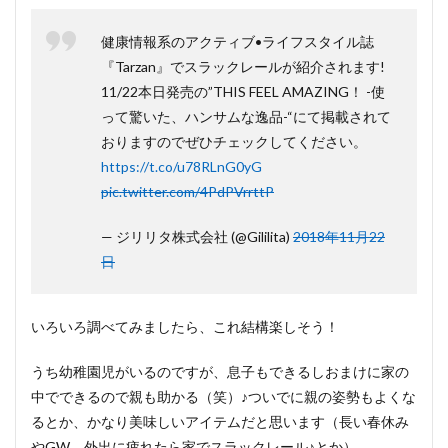
健康情報系のアクティブ•ライフスタイル誌
『Tarzan』でスラックレールが紹介されます!
11/22本日発売の”THIS FEEL AMAZING！ -使
って驚いた、ハンサムな逸品-“にて掲載されて
おりますのでぜひチェックしてください。
https://t.co/u78RLnG0yG
pic.twitter.com/4PdPVrrttP
— ジリリタ株式会社 (@Gililita)
2018年11月22
日
いろいろ調べてみましたら、これ結構楽しそう！
うち幼稚園児がいるのですが、息子もできるしおまけに家の
中でできるので親も助かる（笑）♪ついでに親の姿勢もよくな
るとか、かなり美味しいアイテムだと思います（長い春休み
やGW、外出に疲れたら家でスラックレール♪とか）