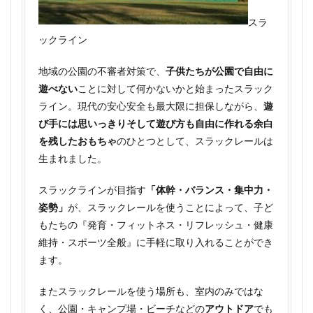
3.3
スラ
楽天
ックライン
3.4
Amazon
地域の公園の不審者対策で、
子供たちが公園で自由に
3.5
遊べない
ことに対して何かないかと始まったスラック
ヨド
ライン。現代の安心安全も最大限に担保しながら、
遊
バシ
び手には思いっきりそして遊び方も自由に作れる余白
4
を残したおもちゃ
のひとつとして、スラックレールは
スラ
生まれました。
ック
レー
ルの
スラックラインが目指す
「体幹・バランス・集中力・
店舗
姿勢」
が、スラックレールを使うことによって、子ど
販売
店
もたちの『発育・フィットネス・リフレッシュ・健康
維持・スポーツ全般』に手軽に取り入れることができ
5
まと
ます。
め
またスラックレールを使う場所も、室内のみではな
く、公園・キャンプ場・ビーチなどの
アウトドア
でも