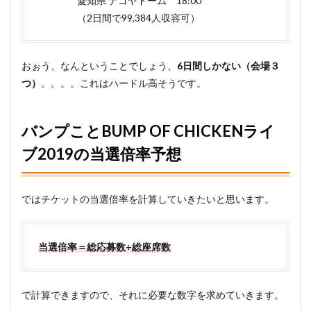
愛知県 ナゴヤドーム 18:00
2019のチ
（2日間で99,384人収容可）
ケット予
約方法
5
おぉう、なんということでしょう、
6日間しかない（会場３
まと
つ）
。。。。これはハードル高そうです。
め
バンプことBUMP OF CHICKENライ
ブ2019の当選倍率予想
ではチケットの当選倍率を計算していきたいと思います。
当選倍率＝総応募数÷総座席数
で計算できますので、それに必要な数字を求めていきます。