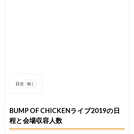
目次
1
BUMP
OF
CHICKEN
BUMP OF CHICKENライブ2019の日
ライブ
程と会場収容人数
2019の日
程と会場
収容人数