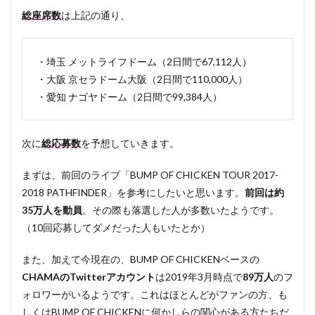
総座席数
は上記の通り、
・埼玉 メットライフドーム（2日間で67,112人）
・大阪 京セラドーム大阪（2日間で110,000人）
・愛知 ナゴヤドーム（2日間で99,384人）
次に
総応募数
を予想していきます。
まずは、前回のライブ「BUMP OF CHICKEN TOUR 2017-
2018 PATHFINDER」を参考にしたいと思います。
前回は約
35万人を動員
。その際も落選した人が多数いたようです。
（10回応募してダメだった人もいたとか）
また、加えて今現在の、BUMP OF CHICKENベースの
CHAMAのTwitterアカウント
は2019年3月時点で
89万人
のフ
ォロワーがいるようです。これはほとんどがファンの方、も
しくはBUMP OF CHICKENに何かしらの関心がある方たちだ