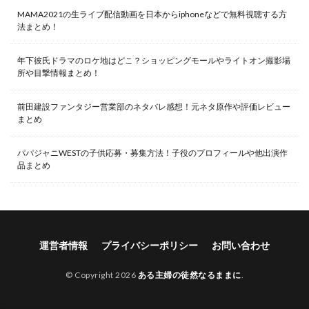
MAMA2021の生ライブ配信動画を日本からiphoneなどで無料視聴する方
法まとめ！
年下彼氏ドラマのロケ地はどこ？ショッピングモールやライトオン撮影場
所や目撃情報まとめ！
前田建設ファンタジー営業部のネタバレ感想！元ネタ原作や評価レビュー
まとめ
パパジャニWESTの子供応募・募集方法！子役のプロフィールや他出演作
品まとめ
運営者情報
プライバシーポリシー
お問い合わせ
© Copyright 2026
ある主婦の徒然なるままに
.