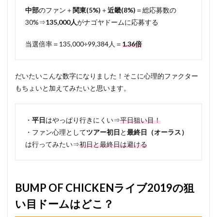
中部
のファン＋
関東(5%)
＋
近畿(8%)
＝総応募数の
30%⇒
135,000人
がナゴヤドームに応募する
当選倍率＝135,000÷99,384人＝
1.36倍
だいたいこんな数字になりました！そこに心理的ファクター
もちょいと加えてみたいと思います。
・
平日
はやっぱり行きにくい⇒
平日狙い目！
・ファン心理として
ツアー初日
と
最終日（オーラス）
は行ってみたい⇒
初日と最終日は避ける
BUMP OF CHICKENライブ2019の狙
い目ドームはどこ？