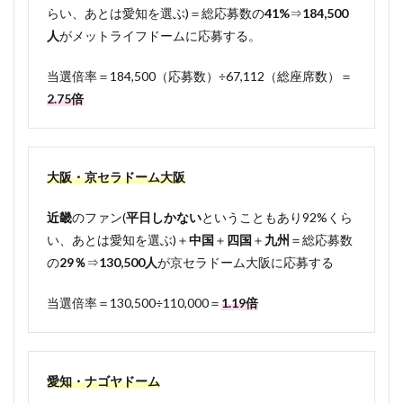
らい、あとは愛知を選ぶ)＝総応募数の
41%
⇒
184,500
人
がメットライフドームに応募する。
当選倍率＝184,500（応募数）÷67,112（総座席数）＝
2.75倍
大阪・京セラドーム大阪
近畿
のファン(
平日しかない
ということもあり92%くら
い、あとは愛知を選ぶ)＋
中国
＋
四国
＋
九州
＝総応募数
の
29％
⇒
130,500人
が京セラドーム大阪に応募する
当選倍率＝130,500÷110,000＝
1.19倍
愛知・ナゴヤドーム