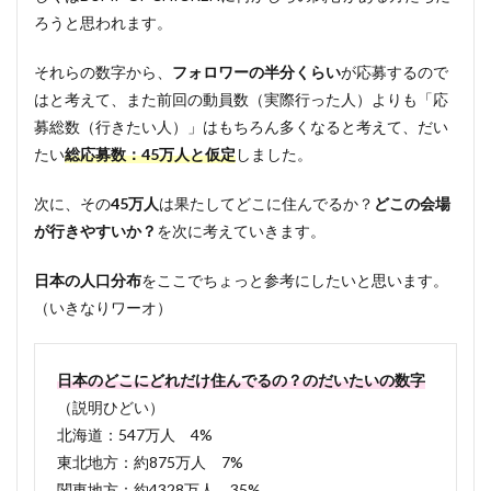
ろうと思われます。
それらの数字から、
フォロワーの半分くらい
が応募するので
はと考えて、また前回の動員数（実際行った人）よりも「応
募総数（行きたい人）」はもちろん多くなると考えて、だい
たい
総応募数：45万人と仮定
しました。
次に、その
45万人
は果たしてどこに住んでるか？
どこの会場
が行きやすいか？
を次に考えていきます。
日本の人口分布
をここでちょっと参考にしたいと思います。
（いきなりワーオ）
日本のどこにどれだけ住んでるの？のだいたいの数字
（説明ひどい）
北海道：547万人 4%
東北地方：約875万人 7%
関東地方：約4328万人 35%