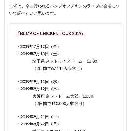
2
バン
まずは、今回行われるバンプオブチキンのライブの会場につ
プこと
いて調べたいと思います。
BUMP
OF
CHICKEN
ライブ
『BUMP OF CHICKEN TOUR 2019』
2019の当
選倍率予
・2019年7月12日（金）
想
・2019年7月13日（土）
3
埼玉県 メットライフドーム 18:00
BUMP
OF
（2日間で67,112人収容可）
CHICKEN
ライブ
・2019年9月11日（水）
2019の狙
・2019年9月12日（木）
い目ドー
ムはど
大阪府 京セラドーム大阪 18:30
こ？
（2日間で110,000人収容可）
4
BUMP
・2019年9月21日（土）
OF
・2019年9月22日（日）
CHICKEN
TOUR