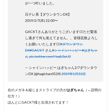
が一つ叶いました。
2
芸人は
ぎちゃんが
ガクト
日テレ系【ダウンタウンDX】
（GACKT）
2019/2/7(木) 22:00〜
と仲良しな
理由は？
GACKTさんありがとうございます🙇‍♂️ただ緊張
3
し過ぎて何も覚えてません。。皆様拡散よろし
芸人
くお願いいたします🙇‍♂️
#ダウンタウン
はぎ
ちゃ
DX
#GACKT
さん
#シャインハッピー
#はぎちゃ
んが
ん
pic.twitter.com/HxaiL0ytJ2
交流
のあ
る俳
— シャインハッピー はぎちゃん2/7ダウンタウ
優
ンDX (@hagichan0524)
2019年1月31日
は？
4
まと
右のメガネ＆縦じまストライプの方が
はぎちゃん
（←説明の
め
仕方！）
ほんとにGACKT様と出演されてます！