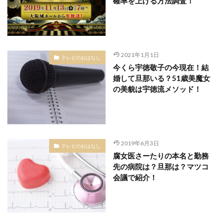
確率を上げる方法調査！
2021年1月1日
テレビのおはなし
今くら宇徳敬子の今現在！結
婚して旦那いる？51歳美魔女
の美貌は宇徳流メソッド！
2019年6月3日
テレビのおはなし
腐女医さーたりの本名と勤務
先の病院は？旦那は？マツコ
会議で紹介！