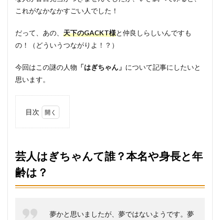
これがなかなかすごい人でした！
だって、あの、
天下のGACKT様
と仲良しらしいんですも
の！（どういうつながりよ！？）
今回はこの謎の人物
「はぎちゃん」
について記事にしたいと
思います。
目次
1
芸人
はぎ
ちゃ
芸人はぎちゃんて誰？本名や身長と年
んて
齢は？
誰？
本名
や身
長と
年齢
は？
夢かと思いましたが、夢ではないようです。夢