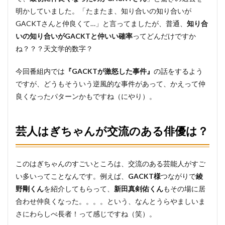
明かしていました。「たまたま、知り合いの知り合いが
GACKTさんと仲良くて…」と言ってましたが、普通、
知り合
いの知り合いがGACKTと仲いい確率
ってどんだけですか
ね？？？天文学的数字？
今回番組内では
『GACKTが激怒した事件』
の話をするよう
ですが、どうもそういう逆風的な事件があって、かえって仲
良くなったパターンかもですね（にやり）。
芸人はぎちゃんが交流のある俳優は？
このはぎちゃんのすごいところは、交流のある芸能人がすご
い多いってことなんです。例えば、
GACKT様
つながりで
綾
野剛くん
を紹介してもらって、
新田真剣佑くん
もその場に居
合わせ仲良くなった。。。。という、なんとうらやましいま
さにわらしべ長者！って感じですね（笑）。