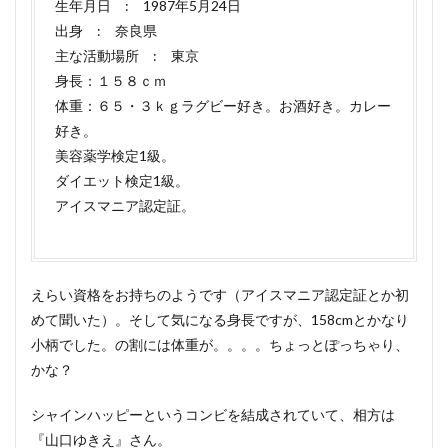
生年月日 : 1987年5月24日
出身 : 奈良県
主な活動場所 : 東京
身長：１５８ｃｍ
体重：６５・３ｋｇラグビー好き。お酒好き。カレー
好き。
美容薬学検定1級。
ダイエット検定1級。
アイスマニア認定証。
えらい資格をお持ちのようです（アイスマニア認定証とか初
めて聞いた）。そして気になる身長ですが、158cmとかなり
小柄でした。の割には体重が。。。。ちょっとぽっちゃり、
かな？
シャインハッピーというコンビを結成されていて、相方は
『山口ゆきえ』さん。