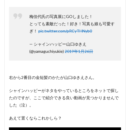
梅佳代氏の写真展にGOしました！
とっても素敵だった！好き！写真も娘も可愛す
ぎ！
pic.twitter.com/pRCyTHNyb0
— シャインハッピー山口ゆきえ
(@yamaguchiyukie)
2019年1月26日
右から2番目の金短髪のかたが山口ゆきえさん。
シャインハッピーがネタをやっているところをネットで探し
たのですが、ここで紹介できる良い動画が見つかりませんで
した（泣）。
あえて置くならこれかしら？