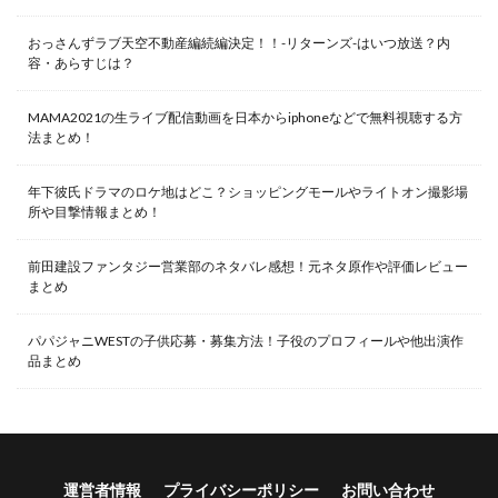
おっさんずラブ天空不動産編続編決定！！-リターンズ-はいつ放送？内
容・あらすじは？
MAMA2021の生ライブ配信動画を日本からiphoneなどで無料視聴する方
法まとめ！
年下彼氏ドラマのロケ地はどこ？ショッピングモールやライトオン撮影場
所や目撃情報まとめ！
前田建設ファンタジー営業部のネタバレ感想！元ネタ原作や評価レビュー
まとめ
パパジャニWESTの子供応募・募集方法！子役のプロフィールや他出演作
品まとめ
運営者情報
プライバシーポリシー
お問い合わせ