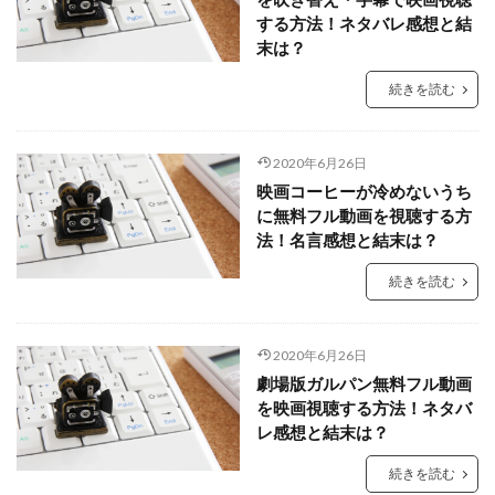
する方法！ネタバレ感想と結
末は？
続きを読む
2020年6月26日
映画コーヒーが冷めないうち
に無料フル動画を視聴する方
法！名言感想と結末は？
続きを読む
2020年6月26日
劇場版ガルパン無料フル動画
を映画視聴する方法！ネタバ
レ感想と結末は？
続きを読む