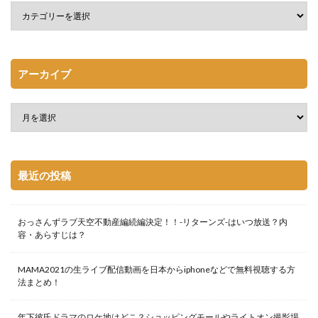
アーカイブ
最近の投稿
おっさんずラブ天空不動産編続編決定！！-リターンズ-はいつ放送？内
容・あらすじは？
MAMA2021の生ライブ配信動画を日本からiphoneなどで無料視聴する方
法まとめ！
年下彼氏ドラマのロケ地はどこ？ショッピングモールやライトオン撮影場