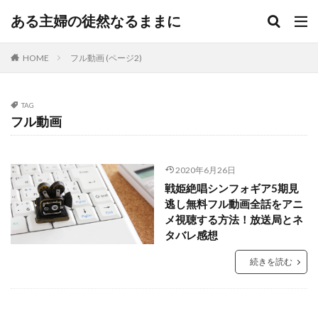
ある主婦の徒然なるままに
HOME
フル動画 (ページ2)
TAG
フル動画
2020年6月26日
戦姫絶唱シンフォギア5期見
逃し無料フル動画全話をアニ
メ視聴する方法！放送局とネ
タバレ感想
続きを読む