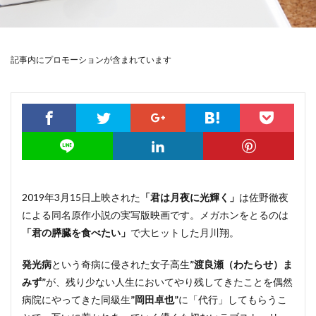
記事内にプロモーションが含まれています
2019年3月15日上映された
「君は月夜に光輝く」
は佐野徹夜
による同名原作小説の実写版映画です。メガホンをとるのは
「君の膵臓を食べたい」
で大ヒットした月川翔。
発光病
という奇病に侵された女子高生
”渡良瀬（わたらせ）ま
みず”
が、残り少ない人生においてやり残してきたことを偶然
病院にやってきた同級生
”岡田卓也”
に「代行」してもらうこ