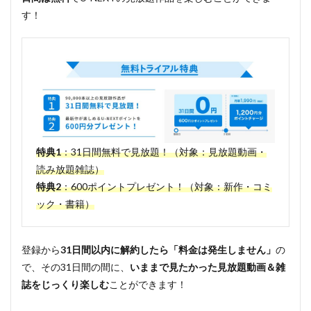
す！
3
映画
『君
は月
夜に
光り
輝
く』
のキ
ャス
ト・
特典1
：31日間無料で見放題！（対象：見放題動画・
スタ
読み放題雑誌）
ッフ
特典2
：600ポイントプレゼント！（対象：新作・コミ
4
ック・書籍）
映画
『君
は月
夜に
登録から
31日間以内に解約したら「料金は発生しません」
の
光り
で、その31日間の間に、
いままで見たかった見放題動画＆雑
輝
く』
誌をじっくり楽しむ
ことができます！
のネ
タバ