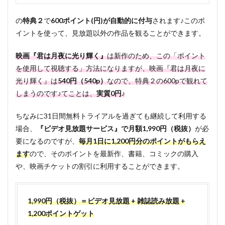
の
特典２
で
600ポイント(円)が自動的に付与
されます♪このポ
イントを使って、見放題以外の作品を観ることができます。
映画『君は月夜に光り輝く』
は新作のため、この「ポイント
を使用して視聴する」方法になりますが、映画『君は月夜に
光り輝く』は
540円（540p）
なので、特典２の600pで観れて
しまうのです♪てことは、
実質0円♪
ちなみに31日間無料トライアルを過ぎても継続して利用する
場合、
『ビデオ見放題サービス』で月額1,990円（税抜）
が必
要になるのですが、
毎月1日に1,200円分のポイントがもらえ
ます
ので、そのポイントを最新作、書籍、コミックの購入
や、映画チケットの割引に利用することができます。
1,990円（税抜）＝ビデオ見放題 + 雑誌読み放題 +
1,200ポイントゲット