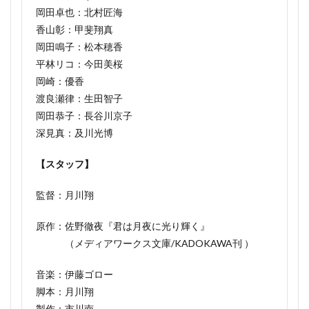
岡田卓也：北村匠海
香山彰：甲斐翔真
岡田鳴子：松本穂香
平林リコ：今田美桜
岡崎：優香
渡良瀬律：生田智子
岡田恭子：長谷川京子
深見真：及川光博
【スタッフ】
監督：月川翔
原作：佐野徹夜『君は月夜に光り輝く』
（メディアワークス文庫/KADOKAWA刊 ）
音楽：伊藤ゴロー
脚本：月川翔
製作：市川南