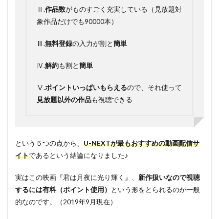
放題
Ⅱ.
作品数
がものすごく充実している（見放題対
だけ
象作品だけでも90000本）
でも
90000
Ⅲ.
無料登録
の入力が割と
簡単
本
1.3
Ⅳ.
解約
も割と
簡単
Ⅲ. 無
料登
録の
Ⅴ.
ポイントいっぱいもらえる
ので、それ使って
入力
見放題以外の作品
も視聴できる
が割
と簡
単
1.4
という５つの点から、
U-NEXTが最もおすすめの動画配信サ
Ⅳ. 解
イト
であるという結論になりました♪
約も
わり
と簡
実はこの映画『君は月夜に光り輝く』、
新作扱いなので視聴
単
するには有料（ポイント使用）
という形をとられるのが一般
1.5
的なのです。（2019年9月現在）
Ⅴ. も
らえ