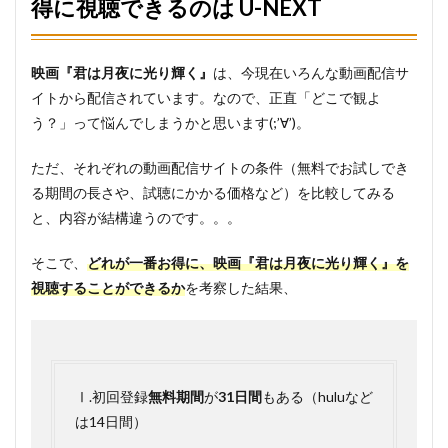
得に視聴できるのは U-NEXT
光り
輝
く』
を一
映画『君は月夜に光り輝く』
は、今現在いろんな動画配信サ
番お
得に
イトから配信されています。なので、正直「どこで観よ
視聴
う？」って悩んでしまうかと思います(;’∀’)。
でき
るの
は U-
ただ、それぞれの動画配信サイトの条件（無料でお試しでき
NEXT
る期間の長さや、試聴にかかる価格など）を比較してみる
1.1
と、内容が結構違うのです。。。
Ⅰ. 初
回登
そこで、
どれが一番お得に、映画『君は月夜に光り輝く』を
録無
視聴することができるか
を考察した結果、
料期
間が
31日
間あ
る
1.2
Ⅰ.初回登録
無料期間
が
31日間
もある（huluなど
Ⅱ. 作
は14日間）
品数
は見