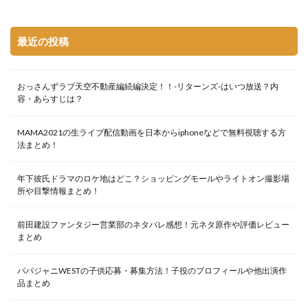
最近の投稿
おっさんずラブ天空不動産編続編決定！！-リターンズ-はいつ放送？内
容・あらすじは？
MAMA2021の生ライブ配信動画を日本からiphoneなどで無料視聴する方
法まとめ！
年下彼氏ドラマのロケ地はどこ？ショッピングモールやライトオン撮影場
所や目撃情報まとめ！
前田建設ファンタジー営業部のネタバレ感想！元ネタ原作や評価レビュー
まとめ
パパジャニWESTの子供応募・募集方法！子役のプロフィールや他出演作
品まとめ