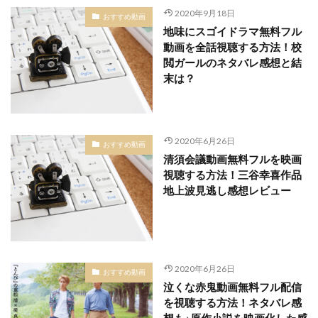
2020年9月18日
おすすめ動画
地味にスゴイドラマ無料フル
動画を全話視聴する方法！校
閲ガールのネタバレ感想と結
末は？
2020年6月26日
おすすめ動画
清須会議動画無料フルを映画
視聴する方法！三谷幸喜作品
地上波見逃し感想レビュー
2020年6月26日
おすすめ動画
泣くな赤鬼動画無料フル配信
を視聴する方法！ネタバレ感
想も♪原作小説を映画化した感