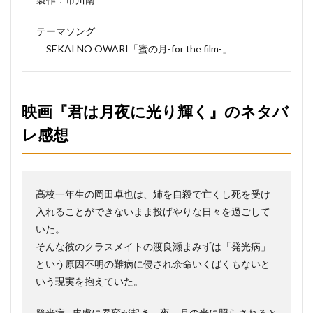
テーマソング
SEKAI NO OWARI「蜜の月-for the film-」
映画『君は月夜に光り輝く』のネタバ
レ感想
高校一年生の岡田卓也は、姉を自殺で亡くし死を受け
入れることができないまま投げやりな日々を過ごして
いた。
そんな彼のクラスメイトの渡良瀬まみずは「発光病」
という原因不明の難病に侵され余命いくばくもないと
いう現実を抱えていた。
発光病…皮膚に異変が起き、夜、月の光に照らされると