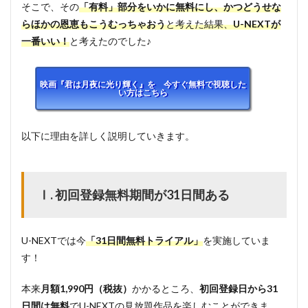
そこで、その
「有料」部分をいかに無料にし、かつどうせな
るポ
イン
らほかの恩恵もこうむっちゃおう
と考えた結果、
U-NEXTが
ト使
一番いい！
と考えたのでした♪
っ
て、
見放
題以
映画『君は月夜に光り輝く』を 今すぐ無料で視聴した
い方はこちら
外の
作品
もお
得に
以下に理由を詳しく説明していきます。
楽し
める
2
Ⅰ. 初回登録無料期間が31日間ある
映画
『君
は月
夜に
U-NEXTでは今
「31日間無料トライアル」
を実施していま
光り
輝
す！
く』
のあ
本来
月額1,990円（税抜）
かかるところ、
初回登録日から31
らす
日間は無料
じ
でU-NEXTの見放題作品を楽しむことができま