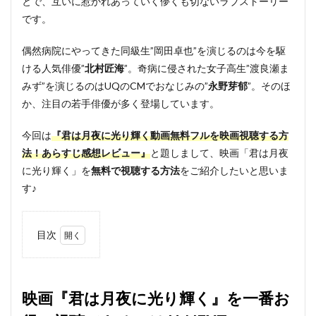
とで、互いに惹かれあっていく儚くも切ないラブストーリー
です。
偶然病院にやってきた同級生”岡田卓也”を演じるのは今を駆
ける人気俳優”
北村匠海
”。奇病に侵された女子高生”渡良瀬ま
みず”を演じるのはUQのCMでおなじみの”
永野芽郁
”。そのほ
か、注目の若手俳優が多く登場しています。
今回は
『君は月夜に光り輝く動画無料フルを映画視聴する方
法！あらすじ感想レビュー』
と題しまして、映画「君は月夜
に光り輝く」を
無料で視聴する方法
をご紹介したいと思いま
す♪
目次
1
映画
『君
は月
映画『君は月夜に光り輝く』を一番お
夜に