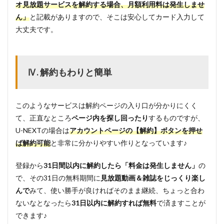
オ見放題サービスを解約する場合、月額利用料は発生しませ
ん」
と記載がありますので、そこは安心してカード入力して
大丈夫です。
Ⅳ. 解約もわりと簡単
このようなサービスは解約ページの入り口が分かりにくく
て、正直なところ
ページ内を探し回ったり
するものですが、
U-NEXTの場合は
アカウントページの【解約】ボタンを押せ
ば解約可能
と非常に分かりやすい作りとなっています♪
登録から
31日間以内に解約したら「料金は発生しません」
の
で、その31日の無料期間に
見放題動画＆雑誌をじっくり楽し
んで
みて、使い勝手が良ければそのまま継続、ちょっと合わ
ないなとなったら
31日以内に解約すれば無料
で済ますことが
できます♪