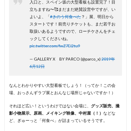
入口と、スペイン坂の大型看板も設置完了！目
立ちますね〜🥰まだまだ絶賛設営中ですが、い
よいよ、「
#きのう何食べた
？」展、明日から
スタートです！前売りチケットも、まだ若干お
取扱いあるようですので、ローチケさんをチェ
ックしてくださいね。
pic.twitter.com/fwZ7Ei2tu9
— GALLERY X BY PARCO (@parco_x)
2019年
6月12日
なんとわかりやすい大型看板でしょう！（ってか！この会
場、おっさんずラブ展とおんなじ場所じゃないですか！）
それほど広い！というわけではない会場に、
グッズ販売、撮
影小物展示、原画、メイキング映像、中村屋（！）
などな
ど、ぎゅーっと「何食べ」が詰まっているそうです。