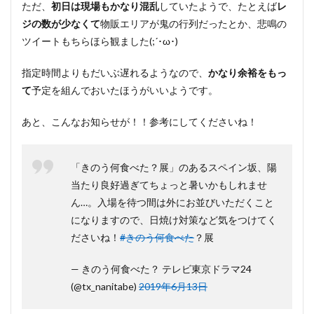
ただ、
初日は現場もかなり混乱
していたようで、たとえば
レ
ジの数が少なくて
物販エリアが鬼の行列だったとか、悲鳴の
ツイートもちらほら観ました(;´･ω･)
指定時間よりもだいぶ遅れるようなので、
かなり余裕をもっ
て
予定を組んでおいたほうがいいようです。
あと、こんなお知らせが！！参考にしてくださいね！
「きのう何食べた？展」のあるスペイン坂、陽
当たり良好過ぎてちょっと暑いかもしれませ
ん…。入場を待つ間は外にお並びいただくこと
になりますので、日焼け対策など気をつけてく
ださいね！
#きのう何食べた
？展
— きのう何食べた？ テレビ東京ドラマ24
(@tx_nanitabe)
2019年6月13日