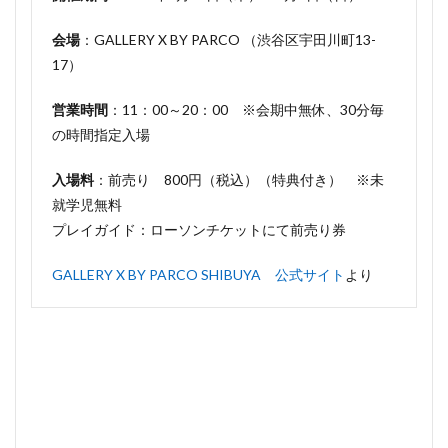
う何食
べ
会場
：GALLERY X BY PARCO （渋谷区宇田川町13-
た？』
17）
展の限
定グッ
ズ売り
営業時間
：11：00～20：00 ※会期中無休、30分毎
切れ予
の時間指定入場
想
5
入場料
：前売り 800円（税込）（特典付き） ※未
まと
就学児無料
め
プレイガイド：ローソンチケットにて前売り券
GALLERY X BY PARCO SHIBUYA 公式サイト
より