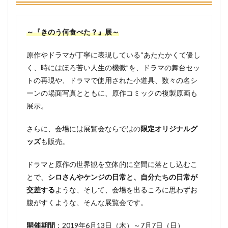
展につ
いて
2
～『きのう何食べた？』展～
『きの
う何食
原作やドラマが丁寧に表現している“あたたかくて優し
べ
た？』
く、時にはほろ苦い人生の機微”を、ドラマの舞台セッ
展の場
トの再現や、ドラマで使用された小道具、数々の名シ
所とア
クセス
ーンの場面写真とともに、原作コミックの複製原画も
方法
展示。
3
『きの
さらに、会場には展覧会ならではの
限定オリジナルグ
う何食
ッズ
も販売。
べ
た？』
ドラマと原作の世界観を立体的に空間に落とし込むこ
展の当
日チケ
とで、
シロさんやケンジの日常と、自分たちの日常が
ットの
交差する
ような、そして、会場を出るころに思わずお
発売は
ある？
腹がすくような、そんな展覧会です。
4
開催期間
：2019年6月13日（木）～7月7日（日）
『きの