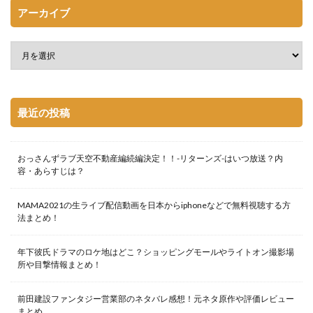
アーカイブ
最近の投稿
おっさんずラブ天空不動産編続編決定！！-リターンズ-はいつ放送？内
容・あらすじは？
MAMA2021の生ライブ配信動画を日本からiphoneなどで無料視聴する方
法まとめ！
年下彼氏ドラマのロケ地はどこ？ショッピングモールやライトオン撮影場
所や目撃情報まとめ！
前田建設ファンタジー営業部のネタバレ感想！元ネタ原作や評価レビュー
まとめ