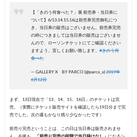
【「きのう何食べた？」展 前売券・当日券に
ついて】6/13.14.15.16は前売券完売御礼につ
き、当日券の販売はございません。前売券完売
の枠につきましては当日券の販売はございませ
んので、ローソンチケットにてご確認ください
ますよう、宜しくお願い致します。
#きのう何
食べた
— GALLERY X BY PARCO (@parco_x)
2019年
6月12日
まず、13日現在で「13、14、15、16日」のチケットは完
売。（実際にチケット販売サイトを確認したら19日分まで完
売でした。次の週もかなり残り少なかったです）
前売り完売ということは、この日は当日券は販売されませ
ん。今後も、
「前売り完売の段階で当日枠はなし」
になるシ