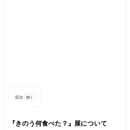
目次
1
『きの
う何食
べ
『きのう何食べた？』展について
た？』