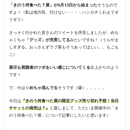
「きのう何食べた？展」が6月13日から始まった
そうなので
すよ！（私は地方民、行けない・・・：ハンカチくわえてギ
リギリ）
さっそく行かれた皆さんのツイートを拝見しましたが、めち
ゃくちゃ
「グッズ」が充実してる
みたいですね！（うらやま
しすぎる。おっさんずラブ展もそうあってほしい。。もごも
ご）
展示も視聴者のツボをいい感じについてくる
仕上がりのよう
です！
で、やはり
めちゃ混んでる
そうです（爆）。。。。。
今日は
『きのう何食べた展の限定グッズ売り切れ予想！当日
チケットの発売は？』
と題しまして、ただいま開催中の「き
のう何食べた？展」について記事にしたいと思います♪