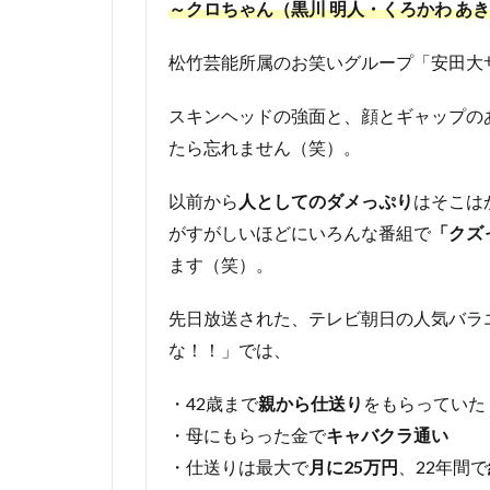
～クロちゃん（黒川 明人・くろかわ あきひ
ープが
発覚
松竹芸能所属のお笑いグループ「安田大
3
クロ
スキンヘッドの強面と、顔とギャップの
ちゃ
たら忘れません（笑）。
ん大
腸ポ
リー
以前から
人としてのダメっぷり
はそこは
プの
がすがしいほどにいろんな番組で
「クズ
状態
ます（笑）。
は？
4
先日放送された、テレビ朝日の人気バラ
ク
な！！」では、
ロ
ち
ゃ
・42歳まで
親から仕送り
をもらっていた
ん
・母にもらった金で
キャバクラ通い
大
腸
・仕送りは最大で
月に25万円
、22年間で
の