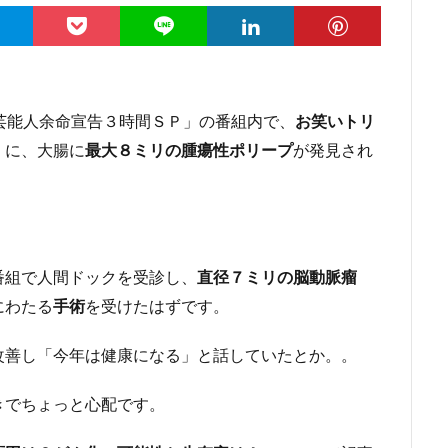
芸能人余命宣告３時間ＳＰ」の番組内で、
お笑いトリ
）
に、大腸に
最大８ミリの腫瘍性ポリープ
が発見され
番組で人間ドックを受診し、
直径７ミリの脳動脈瘤
にわたる
手術
を受けたはずです。
改善し「今年は健康になる」と話していたとか。。
きでちょっと心配です。