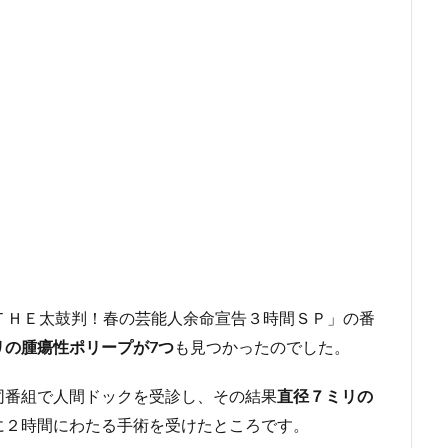
ＴＨＥ太鼓判！春の芸能人余命宣告３時間ＳＰ」の番
リの腫瘍性ポリープが7つ
も見つかったのでした。
同番組で人間ドックを受診し、その結果
直径７ミリの
に２時間にわたる手術を受けたところです。