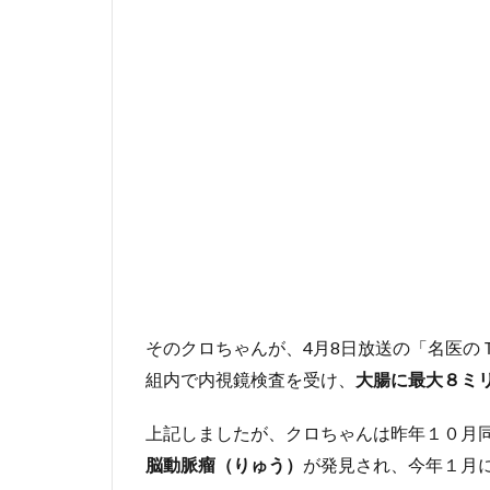
存
率
6
ま
と
め
そのクロちゃんが、4月8日放送の「名医の
組内で内視鏡検査を受け、
大腸に最大８ミ
上記しましたが、クロちゃんは昨年１０月
脳動脈瘤（りゅう）
が発見され、今年１月