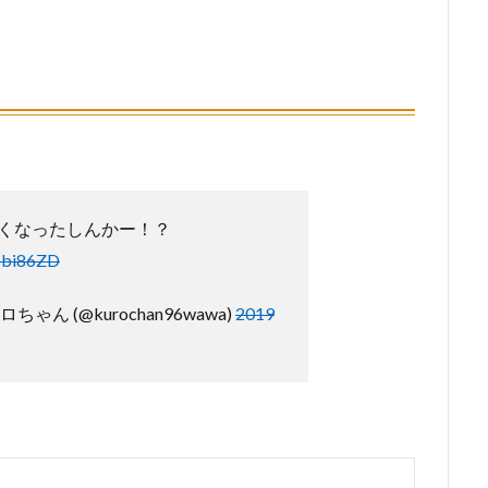
くなったしんかー！？
qobi86ZD
ゃん (@kurochan96wawa)
2019