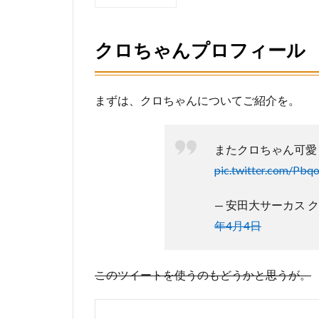
1
ク
ロ
クロちゃんプロフィール
ち
ゃ
ん
プ
まずは、クロちゃんについてご紹介を。
ロ
フ
ィ
またクロちゃん可愛
ー
ル
pic.twitter.com/Pb
2
— 安田大サーカス クロち
「名医
年4月4日
のTHE
太鼓
判！」
の人間
このツイートを使うのもどうかと思うが。
ドック
で大腸
にポリ