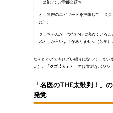
・2浪して57学部全落ち
ポ
リ
と、驚愕のエピソードを披露して、出演
ー
プ
た）。
症
状
クロちゃんが一つだけ心に決めているこ
と
れ
としか言いようがありません（苦笑）
原
因
5
なんだかとてもひどい紹介になってしまい
大
い）。
「クズ芸人」
としては立派なポジシ
腸
が
ん
「名医のTHE太鼓判！」
の
可
発覚
能
性
と
生