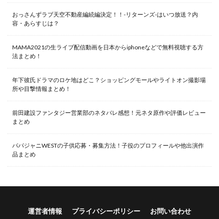
おっさんずラブ天空不動産編続編決定！！-リターンズ-はいつ放送？内
容・あらすじは？
MAMA2021の生ライブ配信動画を日本からiphoneなどで無料視聴する方
法まとめ！
年下彼氏ドラマのロケ地はどこ？ショッピングモールやライトオン撮影場
所や目撃情報まとめ！
前田建設ファンタジー営業部のネタバレ感想！元ネタ原作や評価レビュー
まとめ
パパジャニWESTの子供応募・募集方法！子役のプロフィールや他出演作
品まとめ
運営者情報
プライバシーポリシー
お問い合わせ