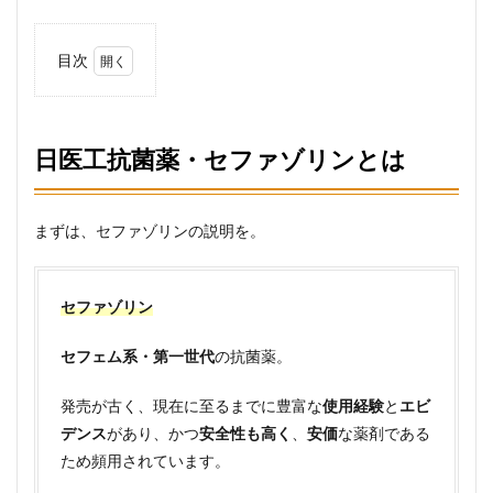
目次
1
日医
工抗
菌
日医工抗菌薬・セファゾリンとは
薬・
セフ
ァゾ
リン
まずは、セファゾリンの説明を。
とは
2
日医
セファゾリン
工抗
菌薬
セフェム系・第一世代
の抗菌薬。
セフ
ァゾ
リン
発売が古く、現在に至るまでに豊富な
使用経験
と
エビ
が供
デンス
があり、かつ
安全性も高く
、
安価
な薬剤である
給停
ため頻用されています。
止し
た理