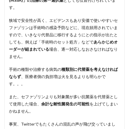
(MSSA)」の治療の第一選択薬
としても位置付けられていま
す。
狭域で安全性が高く、エビデンスもあり安価で使いやすいセ
ファゾリンは手術時の感染予防などに、現在頻用されていま
すので、いきなり代替品に移行するようにとの指示が出たと
しても、例えば「手術時のセット処方」などで
あらかじめオ
ーダーが組まれている
場合、逐一対応しなおさなければなり
ません。
手術の種類や治療する病気の
種類別に代替薬を考えなければ
ならず
、医療者側の負担増は火を見るよりも明らかで
す。。。
また、セファゾリンよりも対象菌が多い抗菌薬を代替薬とし
て使用した場合、
余計な耐性菌発生の可能性
を上げてしまい
かねません。
事実、Twitterでもたくさんの混乱の声が飛び交っていまし