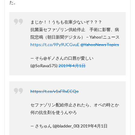
た。
まじか！！うちも在庫少ないぞ？？？
抗菌薬セファゾリン供給停止 手術に影響、病
院悲鳴（朝日新聞デジタル） – Yahoo!ニュース
https://t.co/9Py9UCGvuE
@YahooNewsTopics
— そら@ギノさんの口唇が愛しい
(@SoRava575)
2019年4月1日
https://t.co/v1xFRvECQo
セファゾリン配給停止されたら、オペの時とか
何の抗生剤を使うんやろ
— さちゅん (@bladder_00) 2019年4月1日