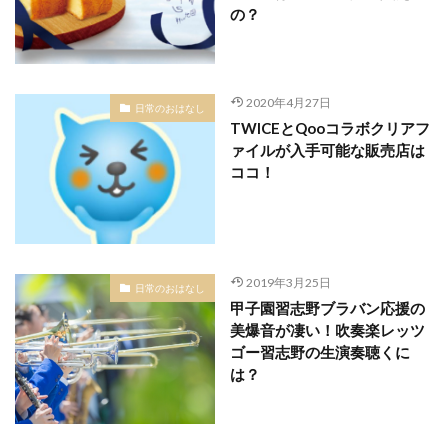
の？
2020年4月27日
日常のおはなし
TWICEとQooコラボクリアフ
ァイルが入手可能な販売店は
ココ！
2019年3月25日
日常のおはなし
甲子園習志野ブラバン応援の
美爆音が凄い！吹奏楽レッツ
ゴー習志野の生演奏聴くに
は？