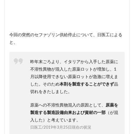
今回の突然のセファゾリン供給停止について、日医工による
と、
昨年末ごろより、イタリアから⼊⼿した原薬に
不溶性異物が混⼊した原薬ロットが増加し、1
⽉以降使⽤できない原薬ロットが急激に増えま
した。そのため
本剤を製造することができず
品
切れをきたしました。
原薬への不溶性異物混⼊の原因として、
原薬を
製造する製造設備由来および資材の⼀部
（が混
入した）と考えています。
日医工/2019年3⽉25⽇現在の状況