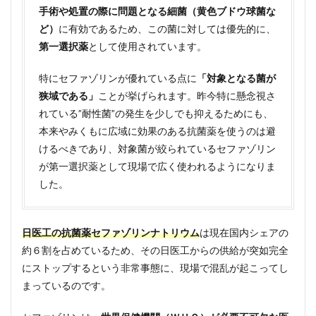
由
手術や処置の際に問題となる細菌（黄色ブドウ球菌な
ど）
に有効であるため、この菌に対しては優先的に、
3
抗菌
第一選択薬
として使用されています。
薬セ
ファ
特にセファゾリンが優れている点に
「対象となる菌が
ゾリ
ンが
狭域である」
ことが挙げられます。昨今特に懸念視さ
供給
れている”耐性菌”の発生を少しでも抑えるためにも、
停止
本来やみくもに広域に効果のある抗菌薬を使うのは避
によ
る影
けるべきであり、対象菌が絞られているセファゾリン
響
が第一選択薬として現場で広く使われるようになりま
は？
した。
4
抗菌
薬セ
日医工の抗菌薬セファゾリンナトリウム
は現在国内シェアの
ファ
ゾリ
約６割を占めているため、その日医工からの供給が突如完全
ンの
にストップするという非常事態に、現場で混乱が起こってし
代替
薬
まっているのです。
5