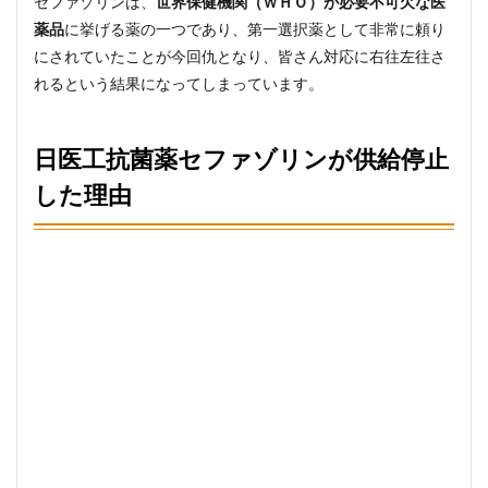
セファゾリンは、
世界保健機関（ＷＨＯ）が必要不可欠な医
今後
の対
薬品
に挙げる薬の一つであり、第一選択薬として非常に頼り
応と
にされていたことが今回仇となり、皆さん対応に右往左往さ
供給
れるという結果になってしまっています。
再開
はい
つ？
日医工抗菌薬セファゾリンが供給停止
6
まと
した理由
め